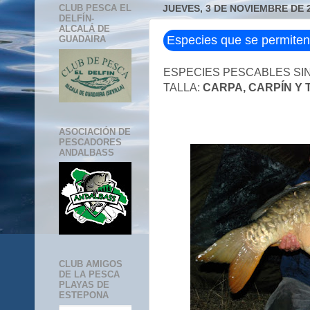
CLUB PESCA EL
JUEVES, 3 DE NOVIEMBRE DE 
DELFÍN-
ALCALÁ DE
Especies que se permiten
GUADAIRA
ESPECIES PESCABLES SI
TALLA:
CARPA, CARPÍN Y 
ASOCIACIÓN DE
PESCADORES
ANDALBASS
CLUB AMIGOS
DE LA PESCA
PLAYAS DE
ESTEPONA