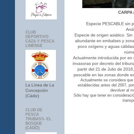
CARPA 
Especie PESCABLE sin pr
Anda
CLUB
Especie de origen asiático. Si
DEPORTIVO
abundante en embalses y zonas
CAZA Y PESCA
LINENSE
poco oxígeno y aguas cálida
núme
Actualmente introducida por en 
invasoras por decreto del tribu
partir del 21 de Julio de 201
pescable en las zonas donde es
Actualmente se considera que 
La Línea de La
establecidas antes del 2007, po
devolver al m
Concepción
Sólo hay que tener en consideraci
(Cádiz)
transp
CLUB DE
PESCA
TRUBASS- EL
BOSQUE
(CÁDIZ)