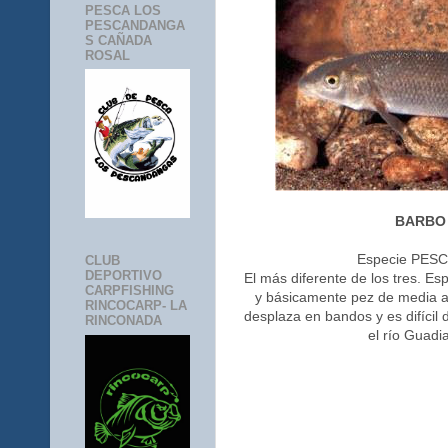
PESCA LOS
PESCANDANGA
S CAÑADA
ROSAL
BARBO
Especie PESCA
CLUB
DEPORTIVO
El más diferente de los tres. E
CARPFISHING
y básicamente pez de media a
RINCOCARP- LA
desplaza en bandos y es difícil 
RINCONADA
el río Guadi