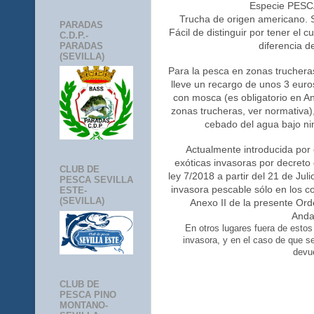
Especie PESCA
Trucha de origen americano. S
PARADAS
Fácil de distinguir por tener el 
C.D.P.-
diferencia d
PARADAS
(SEVILLA)
Para la pesca en zonas truchera
lleve un recargo de unos 3 euro
con mosca (es obligatorio en An
zonas trucheras, ver normativa)
cebado del agua bajo ni
Actualmente introducida por 
exóticas invasoras por decreto
CLUB DE
ley 7/2018 a partir del 21 de Ju
PESCA SEVILLA
invasora pescable sólo en los co
ESTE-
(SEVILLA)
Anexo II de la presente Or
Anda
En otros lugares fuera de estos
invasora, y en el caso de que s
devue
CLUB DE
PESCA PINO
MONTANO-