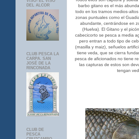
VISO- EL VISO
DEL ALCOR
barbo gitano es el más abunda
todo en los tramos medios-altos
zonas puntuales como el Guadia
abundante, centrándose en z
(Huelva). El Gitano y el pic
cabecicorto se pesca a media a
pero entran a todo tipo de ceb
(masilla y maiz), señuelos artific
tiene veda, que se cierra fund
CLUB PESCA LA
pesca de aficionados no tiene re
CARPA. SAN
JOSÉ DE LA
las capturas de estos son de
RINCONADA
tengan ved
CLUB DE
PESCA
CRUZCAMPO-