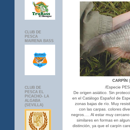
CLUB DE
PESCA
MAIRENA BASS
CARPÍN
/Especie PES
CLUB DE
PESCA EL
De origen asiático. Sin protec
PICACHO- LA
en el Catálogo Español de Esp
ALGABA
zonas bajas de río. Muy resis
(SEVILLA)
con las carpas. colores dive
negros..... Al estar muy cercan
similares en formas en algun
distinción, ya que el carpín car