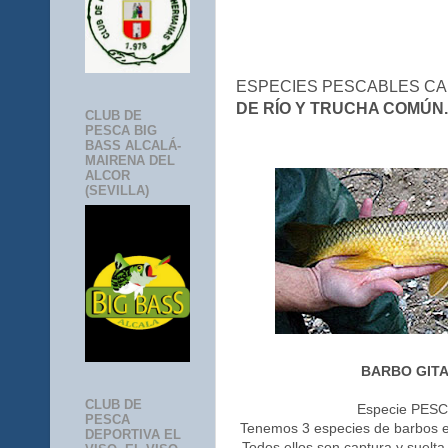
ESPECIES PESCABLES CA
DE RÍO Y TRUCHA COMÚN.
CLUB DE
PESCA BIG
BASS ALCALÁ-
MAIRENA DEL
ALCOR
(SEVILLA)
BARBO GIT
CLUB DE
Especie PESCA
PESCA
Tenemos 3 especies de barbos en
DEPORTIVA EL
Todos ellos son captura y suelta