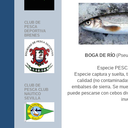
CLUB DE
PESCA
DEPORTIVA
BRENES
BOGA DE RÍO
(
Pseu
Especie PESCA
Especie captura y suelta,
calidad (no contaminada
CLUB DE
embalses de sierra. Se mu
PESCA CLUB
puede pescarse con cebos dive
NAUTICO
SEVILLA
inv