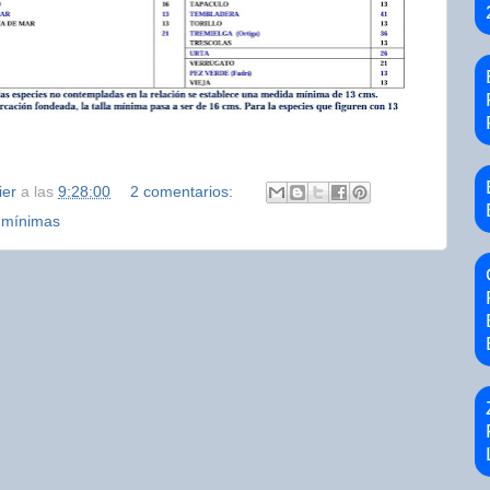
ier
a las
9:28:00
2 comentarios:
s mínimas