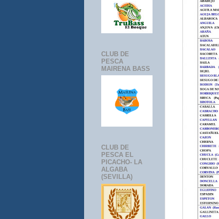
CLUB DE
PESCA
MAIRENA BASS
CLUB DE
PESCA EL
PICACHO- LA
ALGABA
(SEVILLA)