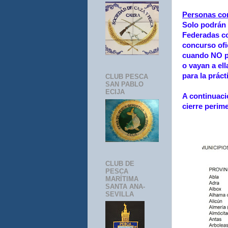
Personas con
Solo podrán 
Federadas co
concurso ofi
cuando NO pr
o vayan a el
para la práct
CLUB PESCA
SAN PABLO
ECIJA
A continuaci
cierre perime
CLUB DE
PESCA
MARÍTIMA
SANTA ANA-
SEVILLA