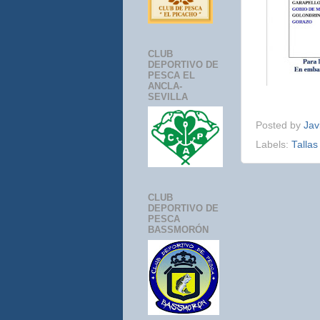
CLUB
DEPORTIVO DE
PESCA EL
ANCLA-
SEVILLA
Posted by
Jav
Labels:
Talla
CLUB
DEPORTIVO DE
PESCA
BASSMORÓN