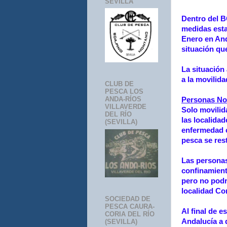
SEVILLA
Dentro del B
medidas estab
Enero en And
situación qu
La situación 
a la movilida
CLUB DE
PESCA LOS
ANDA-RÍOS
Personas No
VILLAVERDE
Solo movilid
DEL RÍO
las localida
(SEVILLA)
enfermedad c
pesca se res
Las personas
confinamient
pero no podr
localidad Co
SOCIEDAD DE
PESCA CAURA-
Al final de 
CORIA DEL RÍO
Andalucía a 
(SEVILLA)