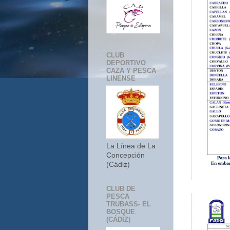
CLUB
DEPORTIVO
CAZA Y PESCA
LINENSE
La Línea de La
Concepción
(Cádiz)
CLUB DE
PESCA
TRUBASS- EL
BOSQUE
(CÁDIZ)