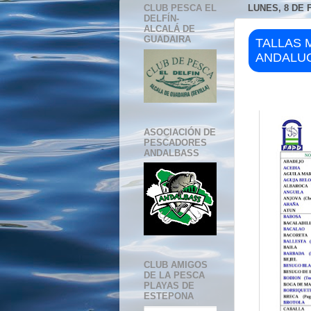
CLUB PESCA EL
LUNES, 8 DE 
DELFÍN-
ALCALÁ DE
GUADAIRA
TALLAS 
ANDALUC
ASOCIACIÓN DE
PESCADORES
ANDALBASS
CLUB AMIGOS
DE LA PESCA
PLAYAS DE
ESTEPONA