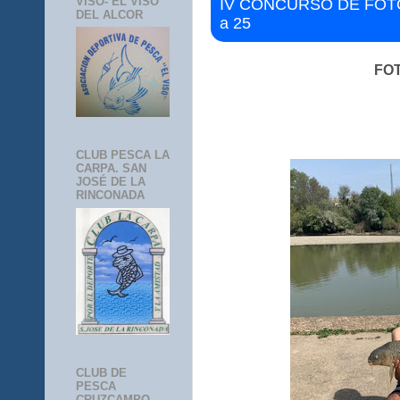
VISO- EL VISO
IV CONCURSO DE FOTOS
DEL ALCOR
a 25
FOT
CLUB PESCA LA
CARPA. SAN
JOSÉ DE LA
RINCONADA
CLUB DE
PESCA
CRUZCAMPO-