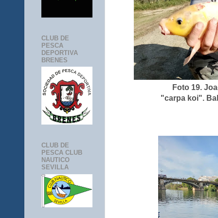
CLUB DE
PESCA
DEPORTIVA
BRENES
Foto 19. Jo
"carpa koi". Ba
CLUB DE
PESCA CLUB
NAUTICO
SEVILLA