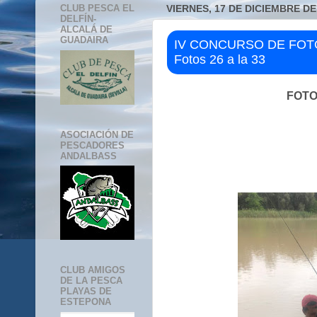
CLUB PESCA EL
VIERNES, 17 DE DICIEMBRE DE
DELFÍN-
ALCALÁ DE
GUADAIRA
IV CONCURSO DE FO
Fotos 26 a la 33
FOTO
ASOCIACIÓN DE
PESCADORES
ANDALBASS
CLUB AMIGOS
DE LA PESCA
PLAYAS DE
ESTEPONA