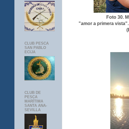
Foto 30. M
"amor a primera vista"
(
CLUB PESCA
SAN PABLO
ECIJA
CLUB DE
PESCA
MARÍTIMA
SANTA ANA-
SEVILLA