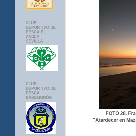
CLUB
DEPORTIVO DE
PESCA EL
ANCLA-
SEVILLA
CLUB
DEPORTIVO DE
PESCA
BASSMORÓN
FOTO 28. Fra
"Atardecer en Maz