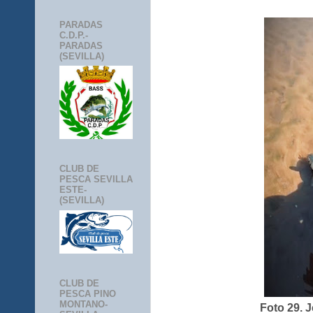
PARADAS
C.D.P.-
PARADAS
(SEVILLA)
CLUB DE
PESCA SEVILLA
ESTE-
(SEVILLA)
CLUB DE
PESCA PINO
MONTANO-
Foto 29. 