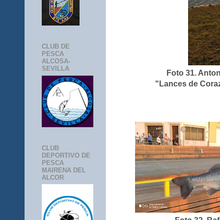
CLUB DE
PESCA
ALCOSA-
SEVILLA
Foto 31. Anto
"Lances de Coraz
CLUB
DEPORTIVO DE
PESCA
MAIRENA DEL
ALCOR