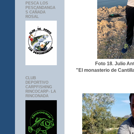
PESCA LOS
PESCANDANGA
S CAÑADA
ROSAL
Foto 18. Julio A
"El monasterio de Cantill
CLUB
DEPORTIVO
CARPFISHING
RINCOCARP- LA
RINCONADA