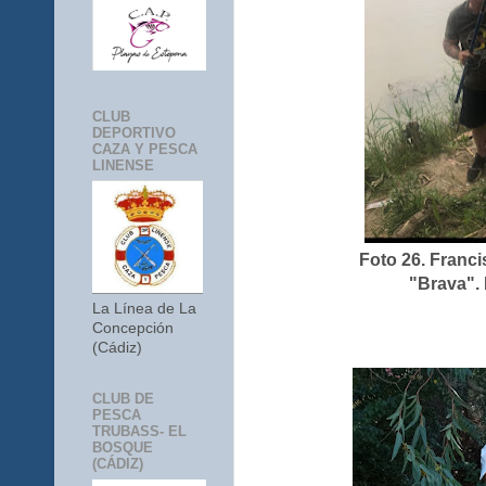
CLUB
DEPORTIVO
CAZA Y PESCA
LINENSE
Foto 26. Franci
"Brava". 
La Línea de La
Concepción
(Cádiz)
CLUB DE
PESCA
TRUBASS- EL
BOSQUE
(CÁDIZ)