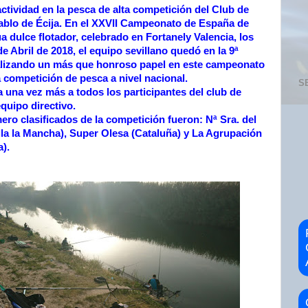
actividad en la pesca de alta competición del Club de
blo de Écija. En el XXVII Campeonato de España de
a dulce flotador, celebrado en Fortanely Valencia, los
de Abril de 2018, el equipo sevillano quedó en la 9ª
alizando un más que honroso papel en este campeonato
 competición de pesca a nivel nacional.
S
una vez más a todos los participantes del club de
equipo directivo.
ero clasificados de la competición fueron: Nª Sra. del
lla la Mancha), Super Olesa (Cataluña) y La Agrupación
).