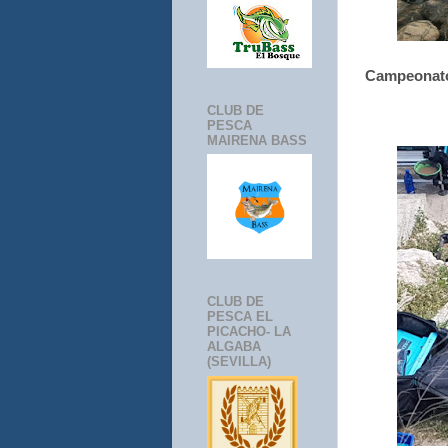
Campeonato 
CLUB DE
PESCA
MAIRENA BASS
CLUB DE
PESCA EL
PICACHO- LA
ALGABA
(SEVILLA)