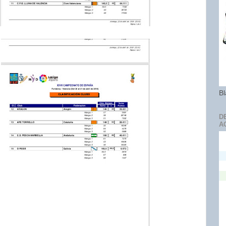
Bl
D
A