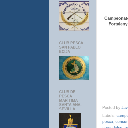
Campeonato 
Fortaleny
CLUB PESCA
SAN PABLO
ECIJA
CLUB DE
PESCA
MARÍTIMA
SANTA ANA-
Posted by
Jav
SEVILLA
Labels:
campe
pesca
,
concur
agua dulce
,
p