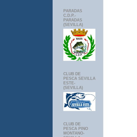
PARADAS
C.D.P.-
PARADAS
(SEVILLA)
CLUB DE
PESCA SEVILLA
ESTE-
(SEVILLA)
CLUB DE
PESCA PINO
MONTANO-