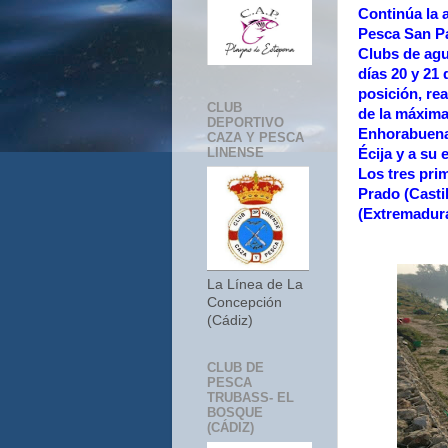
Continúa la 
Pesca San Pa
Clubs de agu
días 20 y 21 
posición, re
CLUB
de la máxima
DEPORTIVO
Enhorabuena 
CAZA Y PESCA
LINENSE
Écija y a su 
Los tres prim
Prado (Casti
(Extremadura
La Línea de La
Concepción
(Cádiz)
CLUB DE
PESCA
TRUBASS- EL
BOSQUE
(CÁDIZ)