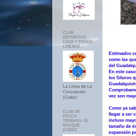
CLUB
DEPORTIVO
CAZA Y PESCA
LINENSE
Estimados co
como las que 
del Guadalqu
En este caso
los Siluros 
Guadalquivir
La Línea de La
Comprobamos
Concepción
vez son mayo
(Cádiz)
Como ya sabé
CLUB DE
llegar a ser
PESCA
incluso mayo
TRUBASS- EL
BOSQUE
tamaño de és
(CÁDIZ)
expansión po