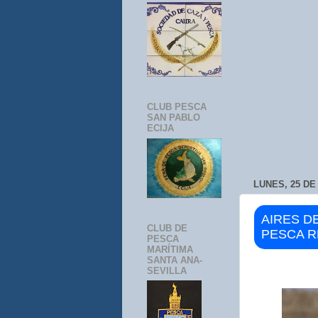
CLUB PESCA
SAN PABLO
ECIJA
LUNES, 25 DE
AIRES D
CLUB DE
PESCA R
PESCA
MARÍTIMA
SANTA ANA-
SEVILLA