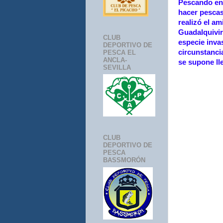
Pescando en
hacer pescas
realizó el a
Guadalquivir
CLUB
especie inva
DEPORTIVO DE
circunstanci
PESCA EL
ANCLA-
se supone lle
SEVILLA
CLUB
DEPORTIVO DE
PESCA
BASSMORÓN