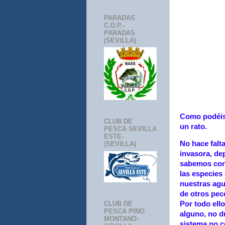
PARADAS
C.D.P.-
PARADAS
(SEVILLA)
Como podéis 
CLUB DE
un rato.
PESCA SEVILLA
ESTE-
No hace falt
(SEVILLA)
invasora, de
sabemos con 
las especies
nuestras agu
de otros pece
CLUB DE
Por todo ell
PESCA PINO
alguno, no d
MONTANO-
sistema no c