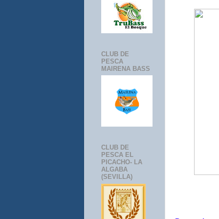
CLUB DE
PESCA
MAIRENA BASS
CLUB DE
PESCA EL
PICACHO- LA
ALGABA
(SEVILLA)