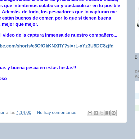
s que intentemos colaborar y obstaculizar en lo posible
. Además de todo, los pescadores que lo capturan me
 están buenos de comer, por lo que si tienen buena
 mejor que mejor.
el video de la captura inmensa de nuestro compañero...
tube.com/shorts/e3CfOkKNXRY?si=rL-xYz3U9DC8zjfd
Bl
as y buena pesca en estas fiestas!!
D
A
oso
ier
a las
4:14:00
No hay comentarios: