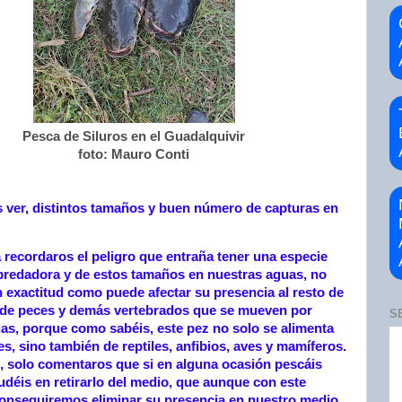
Pesca de Siluros en el Guadalquivir
foto: Mauro Conti
ver, distintos tamaños y buen número de capturas en
a recordaros el peligro que entraña tener una especie
predadora y de estos tamaños en nuestras aguas, no
exactitud como puede afectar su presencia al resto de
 de peces y demás vertebrados que se mueven por
S
as, porque como sabéis, este pez no solo se alimenta
s, sino también de reptiles, anfibios, aves y mamíferos.
o, solo comentaros que si en alguna ocasión pescáis
udéis en retirarlo del medio, que aunque con este
onseguiremos eliminar su presencia en nuestro medio,