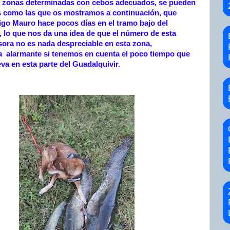
 zonas determinadas con cebos adecuados, se pueden
 como las que os mostramos a continuación, que
migo Mauro hace pocos días en el tramo bajo del
, lo que nos da una idea de que el número de esta
sora no es nada despreciable en esta zona,
a alarmante si tenemos en cuenta el poco tiempo que
va en esta parte del Guadalquivir.