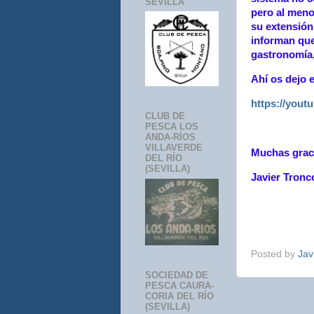
SEVILLA
pero al meno
su extensión
informan que
gastronomía,
Ahí os dejo 
https://you
CLUB DE
PESCA LOS
ANDA-RÍOS
VILLAVERDE
Muchas graci
DEL RÍO
(SEVILLA)
Javier Tronc
Posted by
Jav
SOCIEDAD DE
PESCA CAURA-
CORIA DEL RÍO
(SEVILLA)