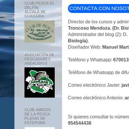
CLUB PESCA EL
CONTACTA CON NOSO
DELFÍN-
ALCALÁ DE
GUADAIRA
Director de los cursos y admin
Troncoso Mendoza. (Dr. Biol
Administrador del blog (2): D.
Biología).
Diseñador Web:
Manuel Mart
ASOCIACIÓN DE
PESCADORES
Teléfono y Whatsapp:
67001
ANDALBASS
Teléfono de Whatsapp de difu
Correo electrónico Javier:
jav
Correo electrónico Antonio:
a
CLUB AMIGOS
DE LA PESCA
Si quieres consultar tu númer
PLAYAS DE
954544438
ESTEPONA