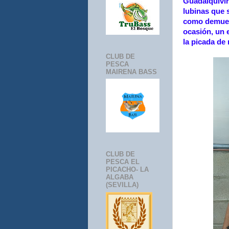
Guadalquivir
lubinas que 
como demues
ocasión, un 
la picada de
CLUB DE
PESCA
MAIRENA BASS
CLUB DE
PESCA EL
PICACHO- LA
ALGABA
(SEVILLA)