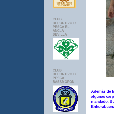
CLUB
DEPORTIVO DE
PESCA EL
ANCLA-
SEVILLA
CLUB
DEPORTIVO DE
PESCA
BASSMORÓN
Además de la
algunas carp
mandado. Bue
Enhorabuena