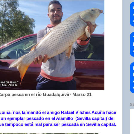
arpa pesca en el río Guadalquivir- Marzo 21
S
ubina, nos la mandó el amigo Rafael Vilches Acuña hace
un ejemplar pescado en el Alamillo (Sevilla capital) de
que tampoco está mal para ser pescada en Sevilla capital.