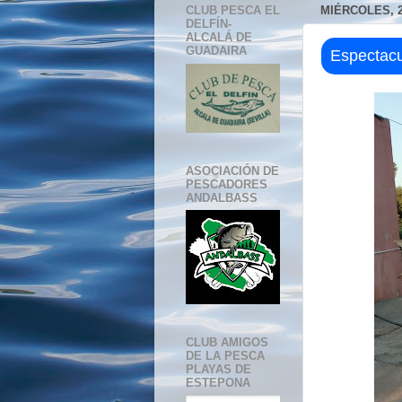
CLUB PESCA EL
MIÉRCOLES, 2
DELFÍN-
ALCALÁ DE
GUADAIRA
Espectacu
ASOCIACIÓN DE
PESCADORES
ANDALBASS
CLUB AMIGOS
DE LA PESCA
PLAYAS DE
ESTEPONA