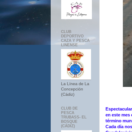
CLUB
DEPORTIVO
CAZA Y PESCA
LINENSE
La Línea de La
Concepción
(Cádiz)
CLUB DE
Espectacular
PESCA
en este mes d
TRUBASS- EL
término munic
BOSQUE
(CÁDIZ)
Cada día nos