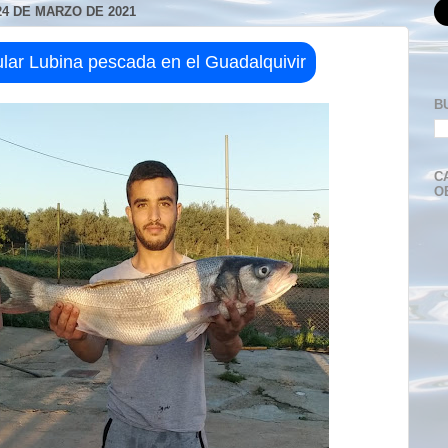
4 DE MARZO DE 2021
lar Lubina pescada en el Guadalquivir
B
C
O