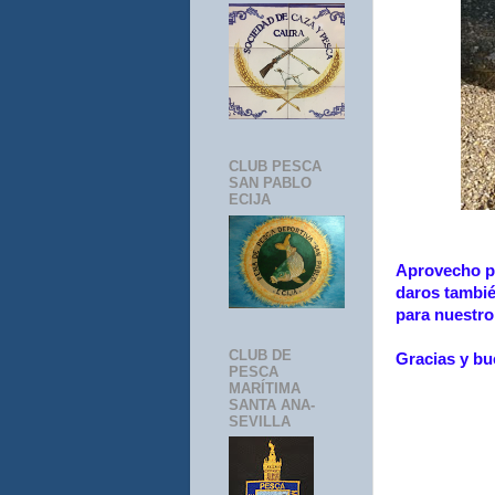
CLUB PESCA
SAN PABLO
ECIJA
Aprovecho pa
daros tambié
para nuestro
CLUB DE
Gracias y bu
PESCA
MARÍTIMA
SANTA ANA-
SEVILLA