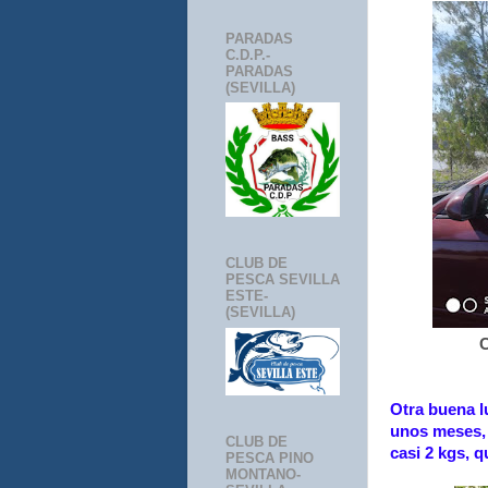
PARADAS
C.D.P.-
PARADAS
(SEVILLA)
CLUB DE
PESCA SEVILLA
ESTE-
(SEVILLA)
C
Otra buena l
unos meses, 
CLUB DE
casi 2 kgs, 
PESCA PINO
MONTANO-