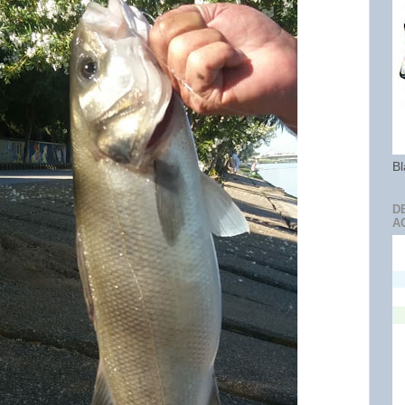
Bl
D
A