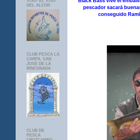
Black Bass vive el embals
VISO- EL VISO
DEL ALCOR
pescador sacará buenas
conseguido Ramír
CLUB PESCA LA
CARPA. SAN
JOSÉ DE LA
RINCONADA
CLUB DE
PESCA
CRUZCAMPO-