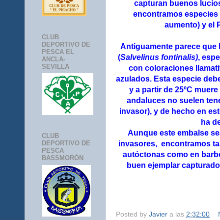
capturan buenos lucio
encontramos
especie
aumento) y el 
CLUB
DEPORTIVO DE
Antiguamente parece que h
PESCA EL
(
Salvelinus fontinalis)
, espe
ANCLA-
SEVILLA
con coloraciones llamati
azulados. Esta especie debe
y a partir de 25ºC muer
andaluces no suelen ten
invasor), y de hecho en es
ha d
Aunque este embalse se
CLUB
DEPORTIVO DE
invasores, encontramos ta
PESCA
autóctonas como en barb
BASSMORÓN
buen ejemplar capturado 
Posted by
Javier
a las
2:32:00