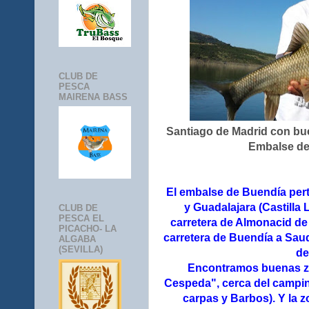
CLUB DE
PESCA
MAIRENA BASS
Santiago de Madrid con bu
Embalse de
El embalse de Buendía pert
y Guadalajara (Castilla
CLUB DE
PESCA EL
carretera de Almonacid de
PICACHO- LA
carretera de Buendía a Sau
ALGABA
(SEVILLA)
de
Encontramos buenas zo
Cespeda", cerca del campin
carpas y Barbos). Y la 