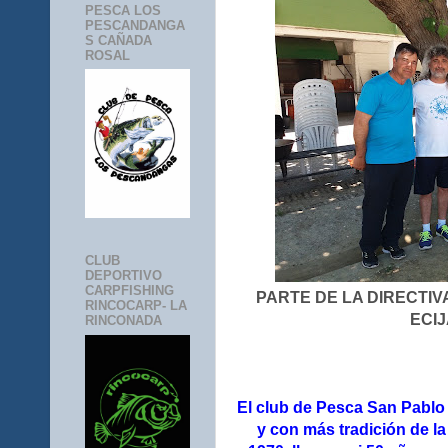
PESCA LOS
PESCANDANGA
S CAÑADA
ROSAL
CLUB
DEPORTIVO
CARPFISHING
PARTE DE LA DIRECTIV
RINCOCARP- LA
ECIJ
RINCONADA
El club de Pesca San Pablo
y con más tradición de la