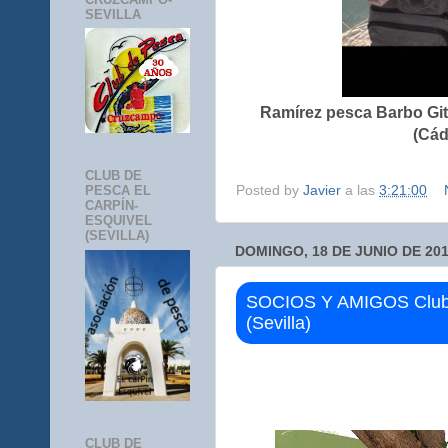
SEVILLA
Ramírez pesca Barbo Gi
(Cád
CLUB DE
Posted by
Javier
a las
3:21:00
PESCA EL
CARPÍN-
ESQUIVEL
(SEVILLA)
DOMINGO, 18 DE JUNIO DE 20
SOCIOS Y AMIGOS Club 
(Sevilla)
CLUB DE