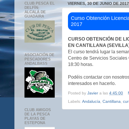
CLUB PESCA EL
VIERNES, 30 DE JUNIO DE 2017
DELFÍN-
ALCALÁ DE
GUADAIRA
Curso Obtención Licencia
2017
CURSO OBTENCIÓN DE LI
EN CANTILLANA (SEVILLA
El curso tendrá lugar la sema
ASOCIACIÓN DE
Centro de Servicios Sociale
PESCADORES
ANDALBASS
18:30 horas.
Podéis contactar con nosotros
interesados en hacerlo.
Posted by
Javier
a las
4:45:00
Labels:
Andalucía
,
Cantillana
,
cur
CLUB AMIGOS
DE LA PESCA
PLAYAS DE
ESTEPONA