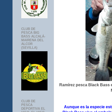
CLUB DE
PESCA BIG
BASS ALCALÁ-
MAIRENA DEL
ALCOR
(SEVILLA)
Ramírez pesca Black Bass e
CLUB DE
PESCA
Aunque es la especie est
DEPORTIVA EL