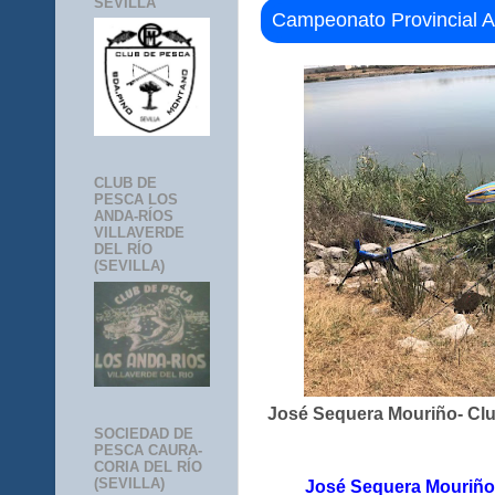
SEVILLA
Campeonato Provincial A
CLUB DE
PESCA LOS
ANDA-RÍOS
VILLAVERDE
DEL RÍO
(SEVILLA)
José Sequera Mouriño- Clu
SOCIEDAD DE
PESCA CAURA-
CORIA DEL RÍO
(SEVILLA)
José Sequera Mouriño 