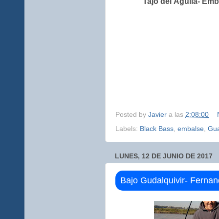
Tajo del Águila- Emb
Posted by
Javier
a las
2:08:00
Labels:
Black Bass
,
embalse
,
Gua
LUNES, 12 DE JUNIO DE 2017
Bajo Gudalquivir- Ferna