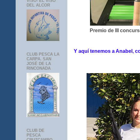
VISO- EL VISO
DEL ALCOR
Premio de III concur
Y aquí tenemos a Anabel, c
CLUB PESCA LA
CARPA. SAN
JOSÉ DE LA
RINCONADA
CLUB DE
PESCA
CRUZCAMPO-