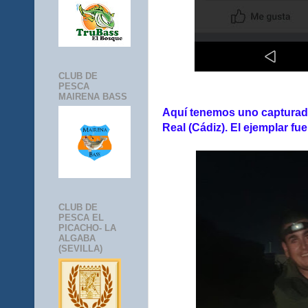
CLUB DE
PESCA
MAIRENA BASS
Aquí tenemos uno capturad
Real (Cádiz). El ejemplar f
CLUB DE
PESCA EL
PICACHO- LA
ALGABA
(SEVILLA)