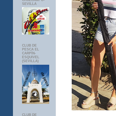
SEVILLA
CLUB DE
PESCA EL
CARPÍN-
ESQUIVEL
(SEVILLA)
CLUB DE