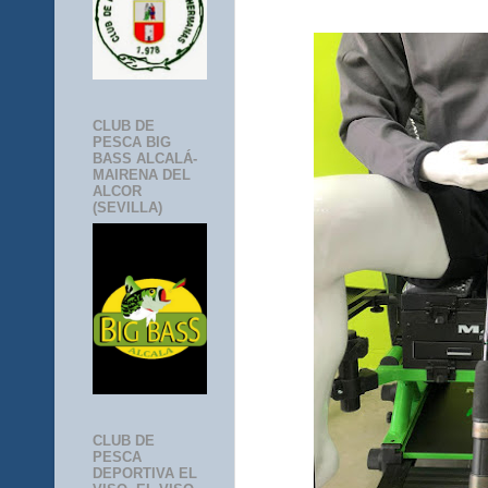
CLUB DE
PESCA BIG
BASS ALCALÁ-
MAIRENA DEL
ALCOR
(SEVILLA)
CLUB DE
PESCA
DEPORTIVA EL