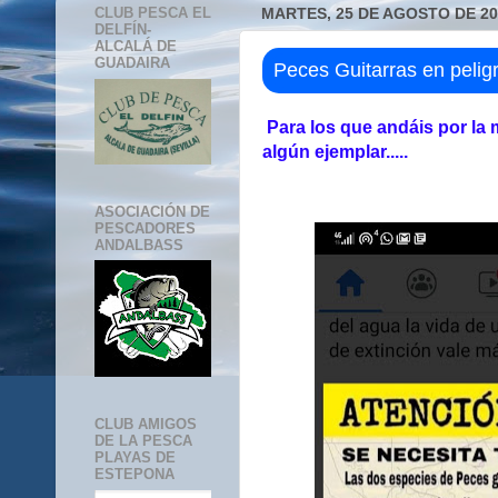
CLUB PESCA EL
MARTES, 25 DE AGOSTO DE 20
DELFÍN-
ALCALÁ DE
GUADAIRA
Peces Guitarras en pelig
Para los que andáis por la 
algún ejemplar.....
ASOCIACIÓN DE
PESCADORES
ANDALBASS
CLUB AMIGOS
DE LA PESCA
PLAYAS DE
ESTEPONA