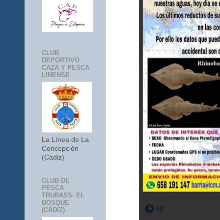
CLUB
DEPORTIVO
CAZA Y PESCA
LINENSE
La Línea de La
Concepción
(Cádiz)
CLUB DE
PESCA
TRUBASS- EL
BOSQUE
(CÁDIZ)