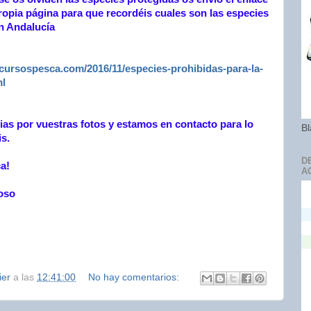
ropia página para que recordéis cuales son las especies
n Andalucía
cursospesca.com/2016/11/especies-prohibidas-para-la-
ml
as por vuestras fotos y estamos en contacto para lo
Bl
is.
D
ca!
A
oso
ier
a las
12:41:00
No hay comentarios: