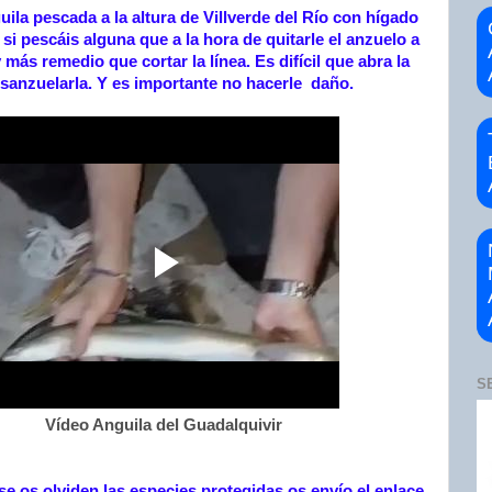
uila pescada a la altura de Villverde del Río con hígado
 si pescáis alguna que a la hora de quitarle el anzuelo a
más remedio que cortar la línea. Es difícil que abra la
sanzuelarla. Y es importante no hacerle daño.
S
Vídeo Anguila del Guadalquivir
se os olviden las especies protegidas os envío el enlace