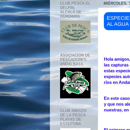
CLUB PESCA EL
MIÉRCOLES, 3
DELFÍN-
ALCALÁ DE
GUADAIRA
ESPECIE
AL AGUA
ASOCIACIÓN DE
Hola amigos,
PESCADORES
ANDALBASS
las capturas
estas especi
especies aut
ríos en Anda
En este caso
y que nos al
nuestras, en 
CLUB AMIGOS
DE LA PESCA
PLAYAS DE
ESTEPONA