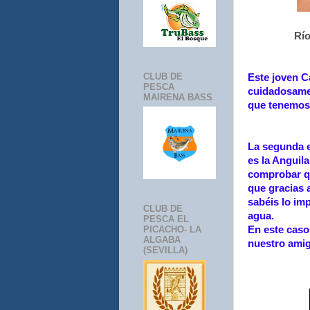
Río
CLUB DE
Este joven C
PESCA
cuidadosamen
MAIRENA BASS
que tenemos 
La segunda e
es la Anguila
comprobar qu
que gracias 
sabéis lo im
CLUB DE
agua.
PESCA EL
En este caso
PICACHO- LA
ALGABA
nuestro ami
(SEVILLA)