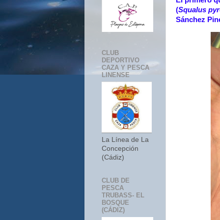
El primero q
(
Squalus pyr
Sánchez Pined
CLUB
DEPORTIVO
CAZA Y PESCA
LINENSE
La Línea de La
Concepción
(Cádiz)
CLUB DE
PESCA
TRUBASS- EL
BOSQUE
(CÁDIZ)