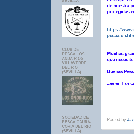
SEVILLA
de nuestra p
protegidas e
https://www.
pesca-en.ht
CLUB DE
Muchas graci
PESCA LOS
ANDA-RÍOS
que necesite
VILLAVERDE
DEL RÍO
Buenas Pes
(SEVILLA)
Javier Tronc
SOCIEDAD DE
Posted by
Jav
PESCA CAURA-
CORIA DEL RÍO
(SEVILLA)