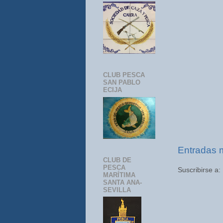
CLUB PESCA
SAN PABLO
ECIJA
Entradas 
CLUB DE
PESCA
Suscribirse a:
MARÍTIMA
SANTA ANA-
SEVILLA