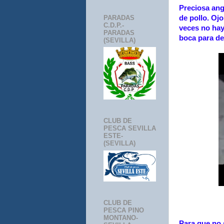
Preciosa ang
PARADAS
de pollo. Ojo
C.D.P.-
veces no hay 
PARADAS
boca para de
(SEVILLA)
CLUB DE
PESCA SEVILLA
ESTE-
(SEVILLA)
CLUB DE
PESCA PINO
MONTANO-
Para que no 