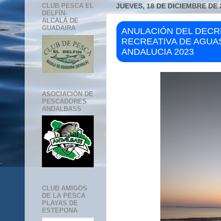
CLUB PESCA EL
JUEVES, 18 DE DICIEMBRE DE 
DELFÍN-
ALCALÁ DE
GUADAIRA
ANULACIÓN DEL DECR
RECREATIVA DE AGUA
ANDALUCIA 2023
ASOCIACIÓN DE
PESCADORES
ANDALBASS
CLUB AMIGOS
DE LA PESCA
PLAYAS DE
ESTEPONA