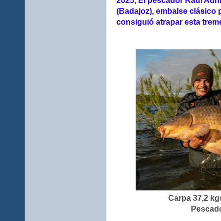
2025, El pescador Raúl Auni
(Badajoz), embalse clásico 
consiguió atrapar esta trem
Carpa 37,2 kgs
Pescado