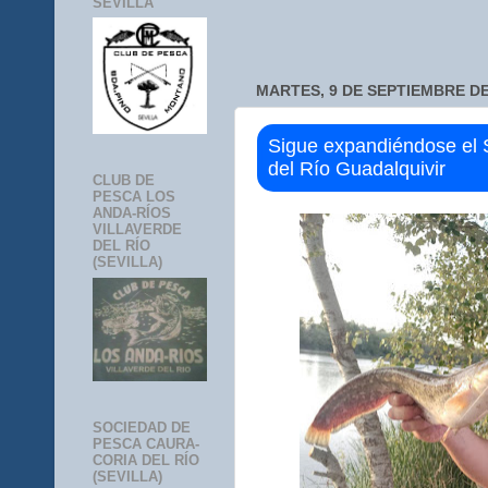
SEVILLA
MARTES, 9 DE SEPTIEMBRE DE
Sigue expandiéndose el 
del Río Guadalquivir
CLUB DE
PESCA LOS
ANDA-RÍOS
VILLAVERDE
DEL RÍO
(SEVILLA)
SOCIEDAD DE
PESCA CAURA-
CORIA DEL RÍO
(SEVILLA)