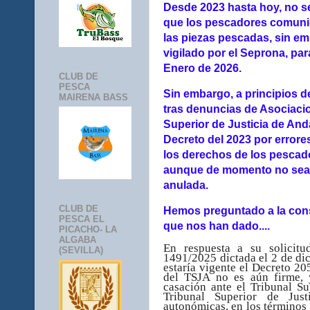
Desde 2023 hasta hoy, no se
que los pescadores comuniqu
las piezas pescadas, sin em
vigilado por el Seprona, pa
Enero de 2026.
CLUB DE
PESCA
Sin embargo, a principios d
MAIRENA BASS
tras denuncias de Asociaci
Superior de Justicia de And
Decreto del 2023 por errore
los derechos de los pescad
aunque de momento no sea 
anulada.
CLUB DE
Hemos preguntado a la conse
PESCA EL
que nos han dado....
PICACHO- LA
ALGABA
En respuesta a su solicitu
(SEVILLA)
1491/2025 dictada el 2 de di
estaría vigente el
Decreto 205
del TSJA no es aún firme, 
casación ante el Tribunal S
Tribunal Superior de Jus
autonómicas, en los términos 