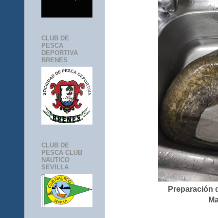
CLUB DE
PESCA
DEPORTIVA
BRENES
CLUB DE
PESCA CLUB
NAUTICO
SEVILLA
Preparación d
Ma