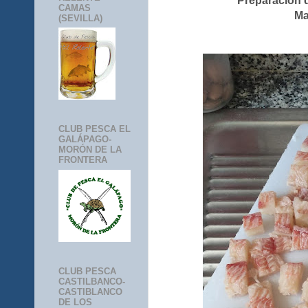
Preparación d
CAMAS
Ma
(SEVILLA)
CLUB PESCA EL
GALÁPAGO-
MORÓN DE LA
FRONTERA
CLUB PESCA
CASTILBANCO-
CASTIBLANCO
DE LOS