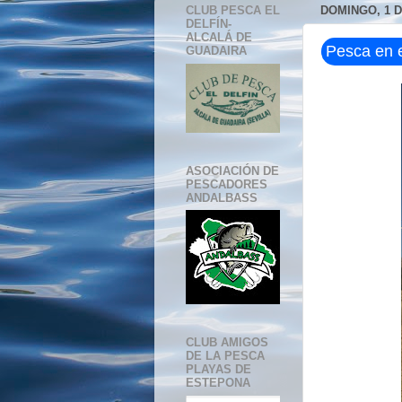
CLUB PESCA EL
DOMINGO, 1 
DELFÍN-
ALCALÁ DE
Pesca en e
GUADAIRA
ASOCIACIÓN DE
PESCADORES
ANDALBASS
CLUB AMIGOS
DE LA PESCA
PLAYAS DE
ESTEPONA