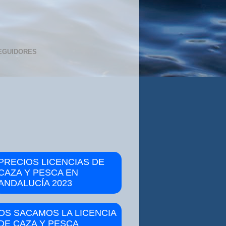
EGUIDORES
PRECIOS LICENCIAS DE
CAZA Y PESCA EN
ANDALUCÍA 2023
OS SACAMOS LA LICENCIA
DE CAZA Y PESCA