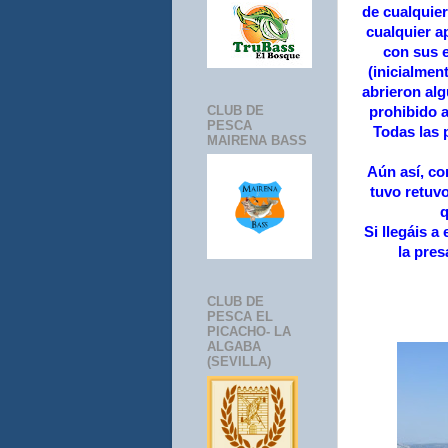
de cualquier
cualquier ap
con sus e
(inicialmen
abrieron al
CLUB DE
prohibido a
PESCA
Todas las 
MAIRENA BASS
Aún así, co
tuvo retuvo
q
Si llegáis 
la pres
CLUB DE
PESCA EL
PICACHO- LA
ALGABA
(SEVILLA)