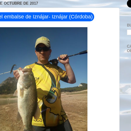
DE OCTUBRE DE 2017
l embalse de Iznájar- Iznájar (Córdoba)
B
C
O