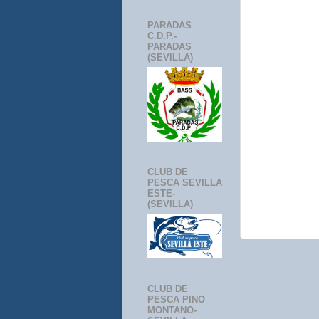
PARADAS
C.D.P.-
PARADAS
(SEVILLA)
CLUB DE
PESCA SEVILLA
ESTE-
(SEVILLA)
CLUB DE
PESCA PINO
MONTANO-