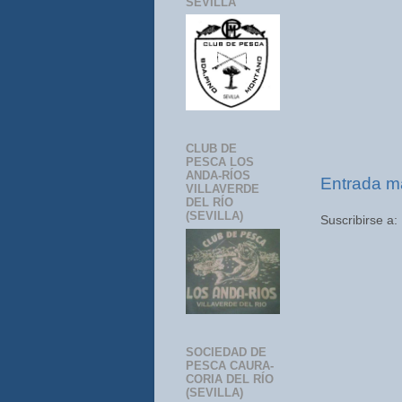
SEVILLA
CLUB DE
PESCA LOS
ANDA-RÍOS
Entrada m
VILLAVERDE
DEL RÍO
(SEVILLA)
Suscribirse a:
SOCIEDAD DE
PESCA CAURA-
CORIA DEL RÍO
(SEVILLA)