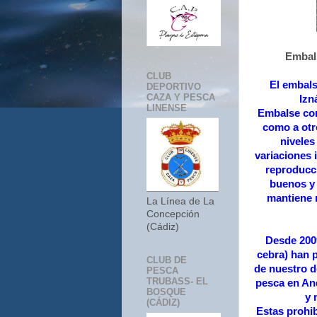
Embals
CLUB
El embals
DEPORTIVO
CAZA Y PESCA
Izn
LINENSE
Embalse con
como a otr
niveles
variaciones 
reproducci
buenos y 
mantiene 
La Línea de La
Concepción
(Cádiz)
Desde 2009
cebra) han p
CLUB DE
de nuestro d
PESCA
TRUBASS- EL
pesca en An
BOSQUE
y 
(CÁDIZ)
Estas prohib