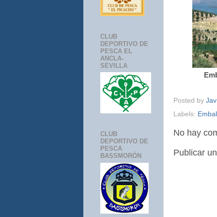
CLUB
DEPORTIVO DE
PESCA EL
ANCLA-
SEVILLA
Emb
Posted by
Jav
Labels:
Embal
No hay com
CLUB
DEPORTIVO DE
PESCA
Publicar u
BASSMORÓN