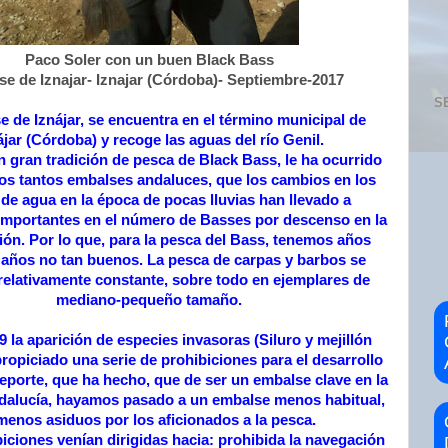
Paco Soler con un buen Black Bass
e de Iznajar- Iznajar (Córdoba)- Septiembre-2017
S
e de Iznájar, se encuentra en el término municipal de
ájar (Córdoba) y recoge las aguas del río Genil.
 gran tradición de pesca de Black Bass, le ha ocurrido
os tantos embalses andaluces, que los cambios en los
 de agua en la época de pocas lluvias han llevado a
importantes en el número de Basses por descenso en la
ón. Por lo que, para la pesca del Bass, tenemos años
años no tan buenos. La pesca de carpas y barbos se
relativamente constante, sobre todo en ejemplares de
mediano-pequeño tamaño.
 la aparición de especies invasoras (Siluro y mejillón
ropiciado una serie de prohibiciones para el desarrollo
eporte, que ha hecho, que de ser un embalse clave en la
dalucía, hayamos pasado a un embalse menos habitual,
menos asiduos por los aficionados a la pesca.
iciones venían dirigidas hacia: prohibida la navegación