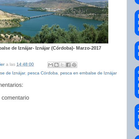
alse de Iznájar- Iznájar (Córdoba)- Marzo-2017
ier
a las
14:48:00
se de Iznájar
,
pesca Córdoba
,
pesca en embalse de Iznájar
entarios:
n comentario