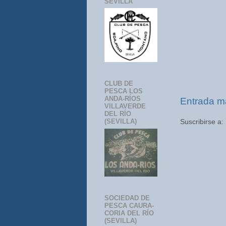
SEVILLA
CLUB DE
PESCA LOS
ANDA-RÍOS
Entrada m
VILLAVERDE
DEL RÍO
(SEVILLA)
Suscribirse a:
SOCIEDAD DE
PESCA CAURA-
CORIA DEL RÍO
(SEVILLA)