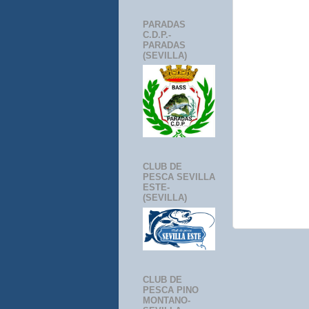
PARADAS
C.D.P.-
PARADAS
(SEVILLA)
CLUB DE
PESCA SEVILLA
ESTE-
(SEVILLA)
CLUB DE
PESCA PINO
MONTANO-