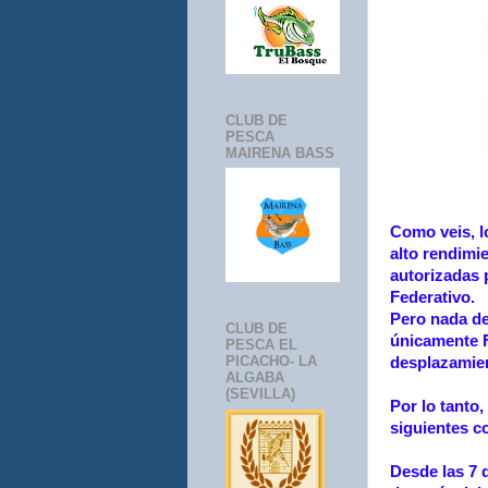
CLUB DE
PESCA
MAIRENA BASS
Como veis, l
alto rendimi
autorizadas p
Federativo.
Pero nada de
CLUB DE
únicamente F
PESCA EL
PICACHO- LA
desplazamien
ALGABA
(SEVILLA)
Por lo tanto
siguientes c
Desde las 7 