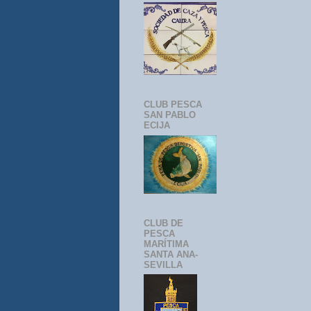
CLUB PESCA
SAN PABLO
ECIJA
CLUB DE
PESCA
MARÍTIMA
SANTA ANA-
SEVILLA