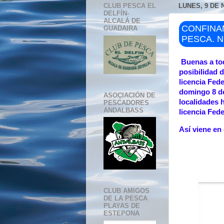
CLUB PESCA EL
LUNES, 9 DE 
DELFÍN-
ALCALÁ DE
CONFINAM
GUADAIRA
PESCA. 
Buenas a to
posibilidad 
licencia Fed
domingo 8 de
ASOCIACIÓN DE
localidades 
PESCADORES
ANDALBASS
licencia Fede
Así viene e
CLUB AMIGOS
DE LA PESCA
PLAYAS DE
ESTEPONA