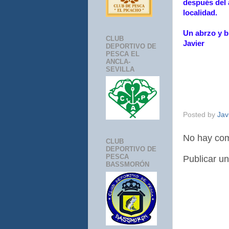
después del 
localidad.
Un abrzo y 
CLUB
Javier
DEPORTIVO DE
PESCA EL
ANCLA-
SEVILLA
Posted by
Jav
No hay com
CLUB
DEPORTIVO DE
PESCA
Publicar u
BASSMORÓN