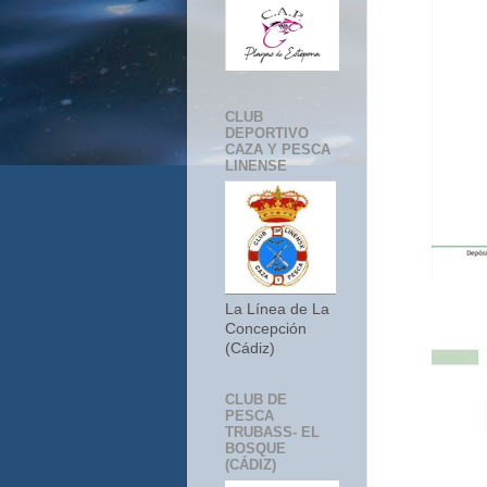
CLUB
DEPORTIVO
CAZA Y PESCA
LINENSE
La Línea de La
Concepción
(Cádiz)
CLUB DE
PESCA
TRUBASS- EL
BOSQUE
(CÁDIZ)