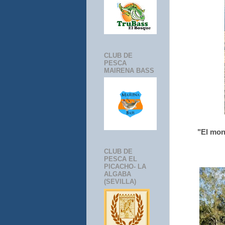
CLUB DE
PESCA
MAIRENA BASS
"El mona
CLUB DE
PESCA EL
PICACHO- LA
ALGABA
(SEVILLA)