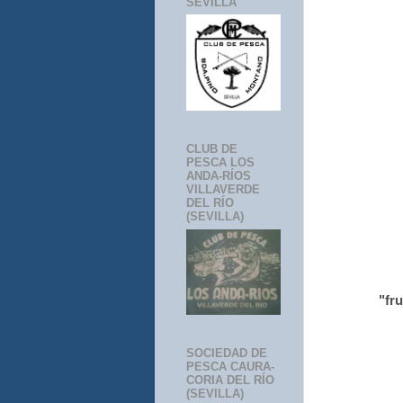
SEVILLA
CLUB DE
PESCA LOS
ANDA-RÍOS
VILLAVERDE
DEL RÍO
(SEVILLA)
"fr
SOCIEDAD DE
PESCA CAURA-
CORIA DEL RÍO
(SEVILLA)