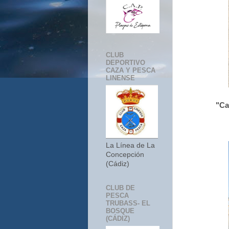
CLUB
DEPORTIVO
CAZA Y PESCA
LINENSE
"Ca
La Línea de La
Concepción
(Cádiz)
CLUB DE
PESCA
TRUBASS- EL
BOSQUE
(CÁDIZ)