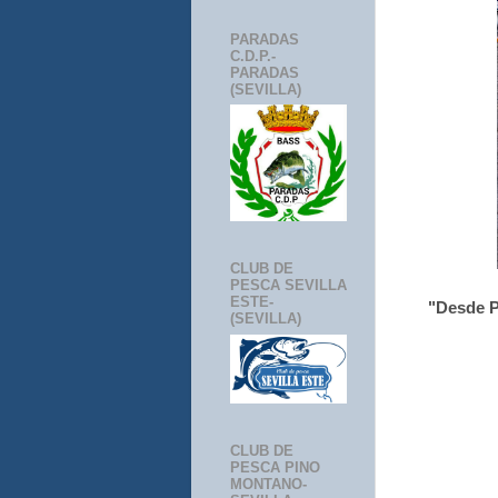
PARADAS
C.D.P.-
PARADAS
(SEVILLA)
CLUB DE
PESCA SEVILLA
ESTE-
"Desde P
(SEVILLA)
CLUB DE
PESCA PINO
MONTANO-