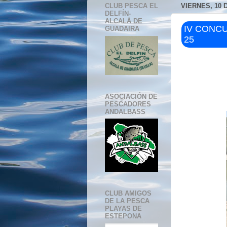
CLUB PESCA EL
VIERNES, 10 
DELFÍN-
ALCALÁ DE
IV CONCU
GUADAIRA
25
ASOCIACIÓN DE
PESCADORES
ANDALBASS
CLUB AMIGOS
DE LA PESCA
PLAYAS DE
ESTEPONA