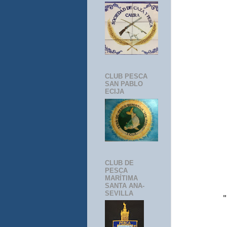
CLUB PESCA
SAN PABLO
ECIJA
CLUB DE
PESCA
MARÍTIMA
SANTA ANA-
SEVILLA
"