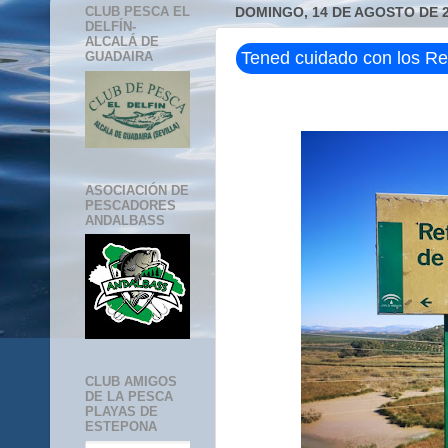
CLUB PESCA EL
DOMINGO, 14 DE AGOSTO DE 
DELFÍN-
ALCALÁ DE
Tened cuidado con los Re
GUADAIRA
ASOCIACIÓN DE
PESCADORES
ANDALBASS
CLUB AMIGOS
DE LA PESCA
PLAYAS DE
ESTEPONA