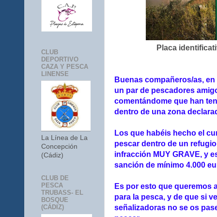
Placa identifica
CLUB
DEPORTIVO
CAZA Y PESCA
LINENSE
Buenas compañeros/as, en 
un par de pescadores amig
comentándome que han teni
dentro de una zona decla
Los que habéis hecho el cu
La Línea de La
pescar dentro de un refugi
Concepción
infracción MUY GRAVE, y es
(Cádiz)
sanción de mínimo 4.000 eu
CLUB DE
PESCA
Es por esto que queremos a
TRUBASS- EL
para la pesca, y de que si ve
BOSQUE
señalizadoras no se os pase
(CÁDIZ)