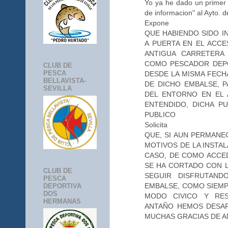
Yo ya he dado un primer 
de informacion" al Ayto. d
Expone
QUE HABIENDO SIDO I
A PUERTA EN EL ACCE
ANTIGUA CARRETERA
COMO PESCADOR DEPO
CLUB DE
PESCA
DESDE LA MISMA FECH
BELLAVISTA-
DE DICHO EMBALSE, P
SEVILLA
DEL ENTORNO EN EL 
ENTENDIDO, DICHA P
PUBLICO
Solicita
QUE, SI AUN PERMANE
MOTIVOS DE LA INSTAL
CASO, DE COMO ACCE
SE HA CORTADO CON L
CLUB DE
SEGUIR DISFRUTAND
PESCA
EMBALSE, COMO SIEMP
DEPORTIVA
DOS
MODO CIVICO Y RE
HERMANAS
ANTAÑO HEMOS DESA
MUCHAS GRACIAS DE 