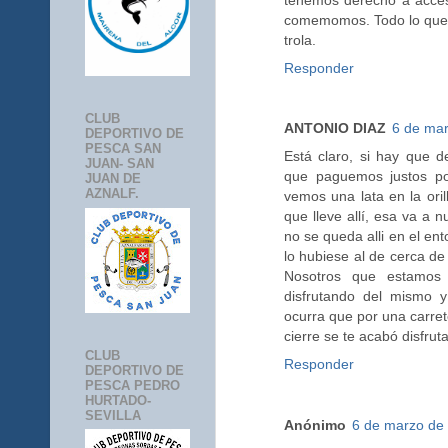
comemomos. Todo lo que 
trola.
Responder
CLUB
ANTONIO DIAZ
6 de mar
DEPORTIVO DE
PESCA SAN
Está claro, si hay que d
JUAN- SAN
que paguemos justos po
JUAN DE
AZNALF.
vemos una lata en la ori
que lleve allí, esa va a n
no se queda alli en el en
lo hubiese al de cerca de
Nosotros que estamos
disfrutando del mismo 
ocurra que por una carret
cierre se te acabó disfruta
CLUB
Responder
DEPORTIVO DE
PESCA PEDRO
HURTADO-
SEVILLA
Anónimo
6 de marzo de 