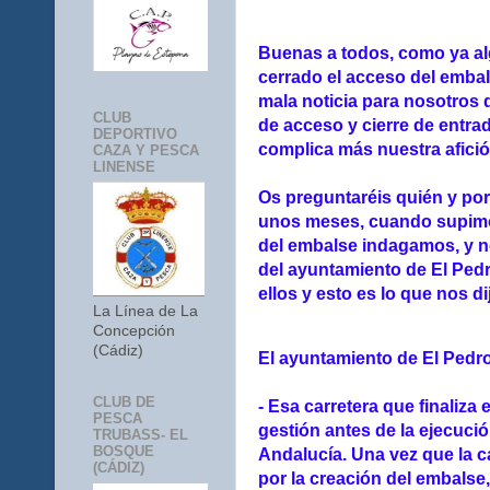
Buenas a todos, como ya al
cerrado el acceso del emba
mala noticia para nosotros 
CLUB
de acceso y cierre de entra
DEPORTIVO
complica más nuestra afició
CAZA Y PESCA
LINENSE
Os preguntaréis quién y por
unos meses, cuando supimos
del embalse indagamos, y n
del ayuntamiento de El Ped
ellos y esto es lo que nos di
La Línea de La
Concepción
(Cádiz)
El ayuntamiento de El Pedro
CLUB DE
- Esa carretera que finaliza
PESCA
gestión antes de la ejecució
TRUBASS- EL
BOSQUE
Andalucía. Una vez que la ca
(CÁDIZ)
por la creación del embalse,