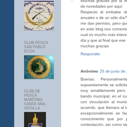
Muchas gracias por la in
de novedades por aquí.
Respecto al embalse de
anuales o de un sólo día
me dan permiso, pero que
en este blog nos comenta
cual es mucho más interes
día y que al final que ese 
CLUB PESCA
muchas gracias
SAN PABLO
ECIJA
Responder
Anónimo
25 de junio de 
Buenas. Personalme
supuestamente se solicit
muy amablemente pero 
CLUB DE
PESCA
bando muncipal, en el cu
MARÍTIMA
con vinculación al muni
SANTA ANA-
acuerdo, que llamara al 
SEVILLA
excepcionalmente se fa
conocimiento que por p
contestación, así como se