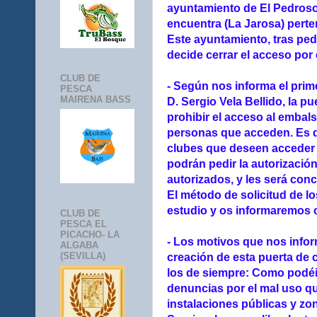
ayuntamiento de El Pedroso,
encuentra (La Jarosa) perte
Este ayuntamiento, tras pedi
decide cerrar el acceso por 
CLUB DE
- Según nos informa el prime
PESCA
MAIRENA BASS
D. Sergio Vela Bellido, la p
prohibir el acceso al embals
personas que acceden. Es d
clubes que deseen acceder p
podrán pedir la autorizació
autorizados, y les será conc
El método de solicitud de l
estudio y os informaremos 
CLUB DE
PESCA EL
PICACHO- LA
- Los motivos que nos inform
ALGABA
(SEVILLA)
creación de esta puerta de 
los de siempre: Como podéi
denuncias por el mal uso qu
instalaciones públicas y z