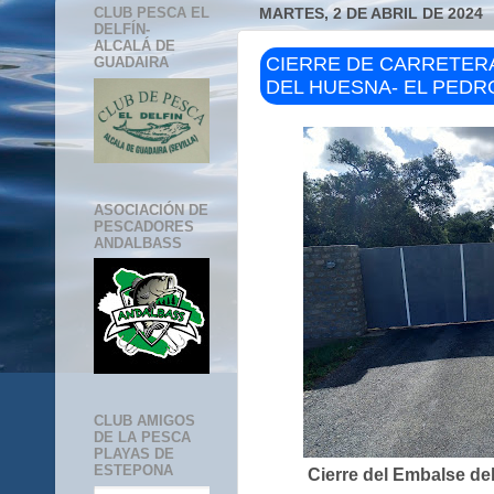
CLUB PESCA EL
MARTES, 2 DE ABRIL DE 2024
DELFÍN-
ALCALÁ DE
CIERRE DE CARRETER
GUADAIRA
DEL HUESNA- EL PEDRO
ASOCIACIÓN DE
PESCADORES
ANDALBASS
CLUB AMIGOS
DE LA PESCA
PLAYAS DE
ESTEPONA
Cierre del Embalse de