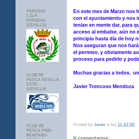
PARADAS
En este mes de Marzo nos h
C.D.P.-
con el ayuntamiento y nos 
PARADAS
tenían en mente dar, para q
(SEVILLA)
acceso al embalse, aún no 
principio hasta día de hoy n
Nos aseguran que nos harán
el permiso, y obviamente a
proceso para pedirlo y pode
Muchas gracias a todos, un 
CLUB DE
PESCA SEVILLA
ESTE-
Javier Troncoso Mendoza
(SEVILLA)
Posted by
Javier
a las
11:42:00
CLUB DE
PESCA PINO
MONTANO-
8 comentarios: