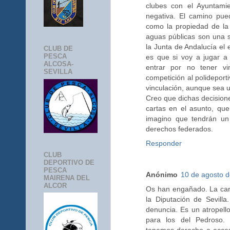
clubes con el Ayuntami
negativa. El camino pue
como la propiedad de la f
aguas públicas son una 
la Junta de Andalucía el 
CLUB DE
PESCA
es que si voy a jugar a 
ALCOSA-
entrar por no tener vi
SEVILLA
competición al polideport
vinculación, aunque sea u
Creo que dichas decisione
cartas en el asunto, que
imagino que tendrán un 
derechos federados.
Responder
CLUB
DEPORTIVO DE
PESCA
Anónimo
10 de agosto d
MAIRENA DEL
ALCOR
Os han engañado. La carr
la Diputación de Sevill
denuncia. Es un atropell
para los del Pedroso.
tenemos derecho a acce