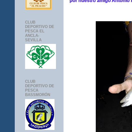
por nuestro amigo Antonio
CLUB
DEPORTIVO DE
PESCA EL
ANCLA-
SEVILLA
CLUB
DEPORTIVO DE
PESCA
BASSMORÓN