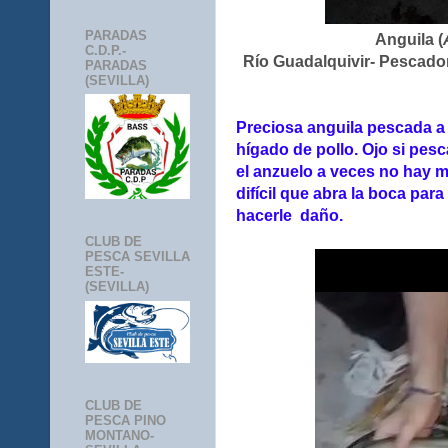
PARADAS
Anguila (
C.D.P.-
Río Guadalquivir- Pescado
PARADAS
(SEVILLA)
Preciosa anguila pescada a l
hígado de pollo. Ojo si pesc
el anzuelo a veces no hay m
difícil que abra la boca par
hacerle daño.
CLUB DE
PESCA SEVILLA
ESTE-
(SEVILLA)
CLUB DE
PESCA PINO
MONTANO-