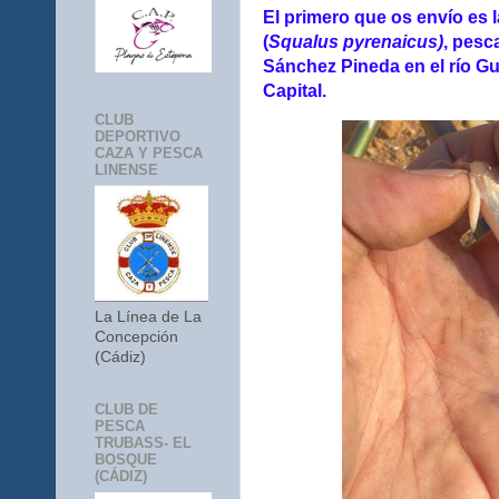
El primero que os envío es
(
Squalus pyrenaicus)
, pesc
Sánchez Pineda en el río Gua
Capital.
CLUB
DEPORTIVO
CAZA Y PESCA
LINENSE
La Línea de La
Concepción
(Cádiz)
CLUB DE
PESCA
TRUBASS- EL
BOSQUE
(CÁDIZ)