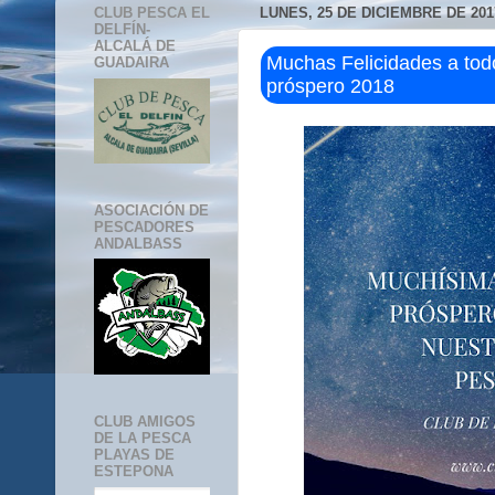
CLUB PESCA EL
LUNES, 25 DE DICIEMBRE DE 201
DELFÍN-
ALCALÁ DE
Muchas Felicidades a tod
GUADAIRA
próspero 2018
ASOCIACIÓN DE
PESCADORES
ANDALBASS
CLUB AMIGOS
DE LA PESCA
PLAYAS DE
ESTEPONA