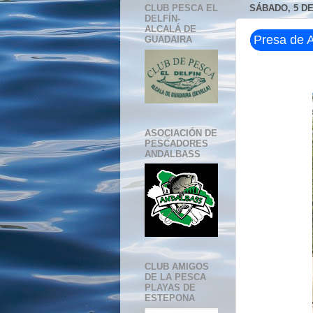
CLUB PESCA EL
SÁBADO, 5 DE
DELFÍN-
ALCALÁ DE
Presa de A
GUADAIRA
ASOCIACIÓN DE
PESCADORES
ANDALBASS
CLUB AMIGOS
DE LA PESCA
PLAYAS DE
ESTEPONA