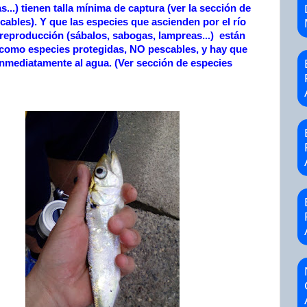
as...) tienen talla mínima de captura (ver la sección de
cables). Y que las especies que ascienden por el río
 reproducción
(sábalos, sabogas, lampreas...)
están
 como especies protegidas, NO pescables,
y hay que
inmediatamente al agua. (Ver sección de especies