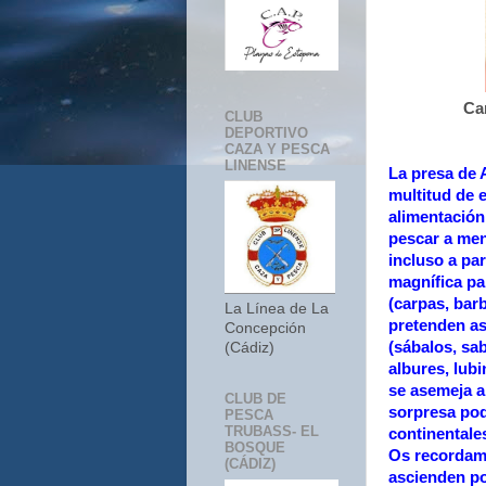
Ca
CLUB
DEPORTIVO
CAZA Y PESCA
LINENSE
La presa de A
multitud de 
alimentación
pescar a men
incluso a par
magnífica pa
(carpas, barb
La Línea de La
pretenden as
Concepción
(sábalos, sab
(Cádiz)
albures, lubi
se asemeja 
CLUB DE
sorpresa pod
PESCA
TRUBASS- EL
continentale
BOSQUE
Os recordamo
(CÁDIZ)
ascienden po