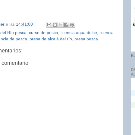
ier
a las
14:41:00
 del Río pesca
,
curso de pesca
,
licencia agua dulce
,
licencia
cencia de pesca
,
presa de alcalá del río
,
presa pesca
entarios:
Bl
n comentario
D
A