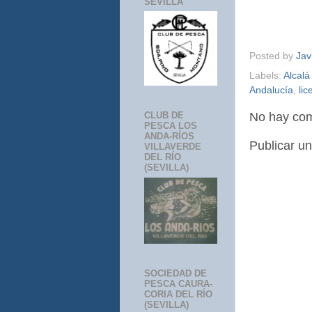
SEVILLA
Posted by
Jav
Labels:
Alcalá
Andalucía
,
li
No hay com
CLUB DE
PESCA LOS
ANDA-RÍOS
Publicar u
VILLAVERDE
DEL RÍO
(SEVILLA)
SOCIEDAD DE
PESCA CAURA-
CORIA DEL RÍO
(SEVILLA)