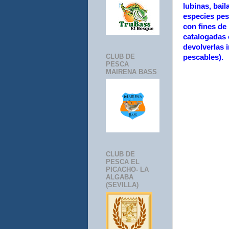
lubinas, bail
especies pes
con fines de
catalogadas
devolverlas 
CLUB DE
pescables).
PESCA
MAIRENA BASS
CLUB DE
PESCA EL
PICACHO- LA
ALGABA
(SEVILLA)