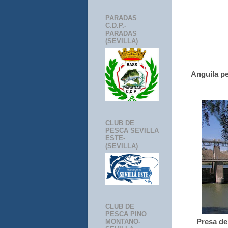
PARADAS
C.D.P.-
PARADAS
(SEVILLA)
Anguila pe
CLUB DE
PESCA SEVILLA
ESTE-
(SEVILLA)
CLUB DE
PESCA PINO
MONTANO-
Presa de 