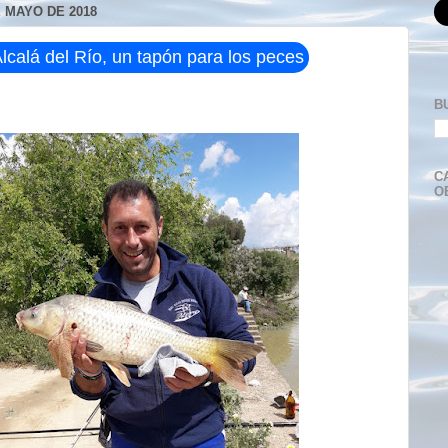
 MAYO DE 2018
lcalá del Río, un tapón para los peces
B
C
O