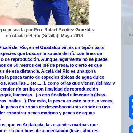
rpa pescada por Fco. Rafael Benítez González
en Alcalá del Río (Sevilla)- Mayo 2018
S
lcalá del Río, en el Guadalquivir, es un tapón para
especies que buscan la subida del río con fines de
 o de reproducción. Aunque legalmente no se puede
os de 50 metros del pié de presa, lo cierto es que
tir de esa distancia, Alcalá del Río es una zona
ra la pesca tanto de especies típicas de agua dulce
os, anguilas... etc......), como otras que vienen del mar y
cender río arriba con finalidad de reproducción
ogas, lampreas...) o con finalidad alimentaria (lisas,
nas, bailas...). Por esto, la pesca en este punto, a veces,
a la pesca en zonas de desembocaduras donde es una
er encontrar peces marinos y peces de aguas
s.
s, que en Andalucía, las especies marinas que
r el río con fines de alimentación
(lisas, albures,