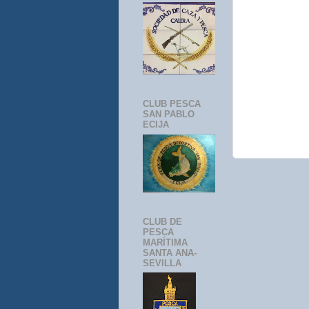
CLUB PESCA
SAN PABLO
ECIJA
CLUB DE
PESCA
MARÍTIMA
SANTA ANA-
SEVILLA