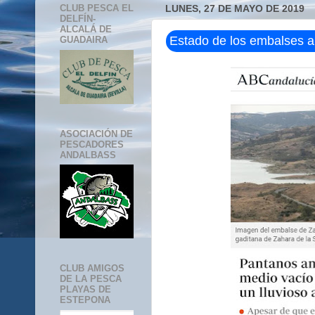
CLUB PESCA EL
LUNES, 27 DE MAYO DE 2019
DELFÍN-
ALCALÁ DE
Estado de los embalses 
GUADAIRA
ASOCIACIÓN DE
PESCADORES
ANDALBASS
CLUB AMIGOS
DE LA PESCA
PLAYAS DE
ESTEPONA