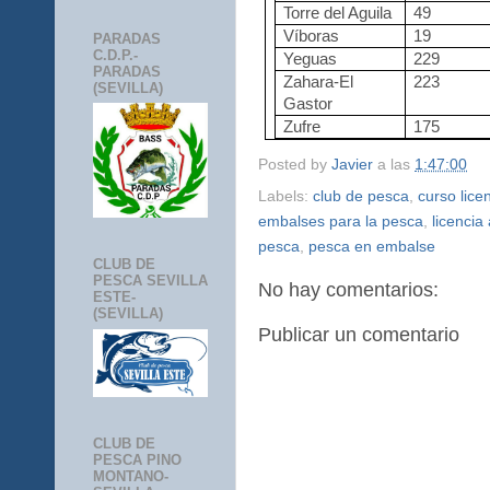
Torre del Aguila
49
Víboras
19
PARADAS
C.D.P.-
Yeguas
229
PARADAS
Zahara-El
223
(SEVILLA)
Gastor
Zufre
175
Posted by
Javier
a las
1:47:00
Labels:
club de pesca
,
curso lice
embalses para la pesca
,
licencia
pesca
,
pesca en embalse
CLUB DE
PESCA SEVILLA
No hay comentarios:
ESTE-
(SEVILLA)
Publicar un comentario
CLUB DE
PESCA PINO
MONTANO-