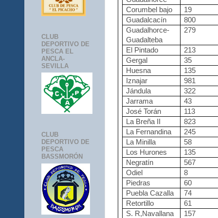
Corumbel bajo
19
Guadalcacín
800
Guadalhorce-
279
CLUB
Guadalteba
DEPORTIVO DE
El Pintado
213
PESCA EL
ANCLA-
Gergal
35
SEVILLA
Huesna
135
Iznajar
981
Jándula
322
Jarrama
43
José Torán
113
La Breña II
823
La Fernandina
245
CLUB
La Minilla
58
DEPORTIVO DE
PESCA
Los Hurones
135
BASSMORÓN
Negratín
567
Odiel
8
Piedras
60
Puebla Cazalla
74
Retortillo
61
S. R,Navallana
157