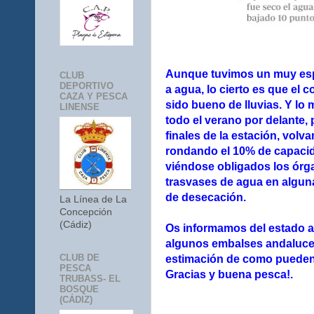
Aunque tuvimos un muy esp
CLUB
DEPORTIVO
a agua, lo cierto es que el 
CAZA Y PESCA
sido bueno de lluvias. Y lo
LINENSE
todo el verano por delante,
finales de la estación, vol
rondando el 10% de capacid
viéndose obligados los órga
trasvases de agua en alguna
de desecación.
La Línea de La
Concepción
(Cádiz)
Os informamos del estado ac
algunos embalses andaluce
CLUB DE
estimación de como pueden 
PESCA
Gracias y buena pesca!.
TRUBASS- EL
BOSQUE
(CÁDIZ)