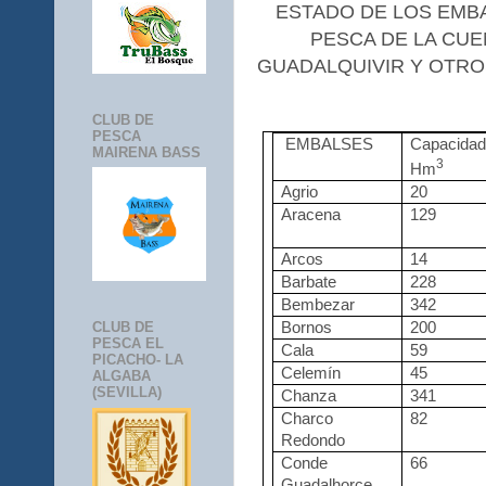
ESTADO DE LOS EMB
PESCA DE LA CUE
GUADALQUIVIR Y OTROS 
CLUB DE
PESCA
EMBALSES
Capacidad
MAIRENA BASS
3
Hm
Agrio
20
Aracena
12
Arcos
14
Barbate
228
Bembezar
342
Bornos
200
CLUB DE
PESCA EL
Cala
59
PICACHO- LA
Celemín
45
ALGABA
(SEVILLA)
Chanza
341
Charco
82
Redondo
Conde
66
Guadalhorce