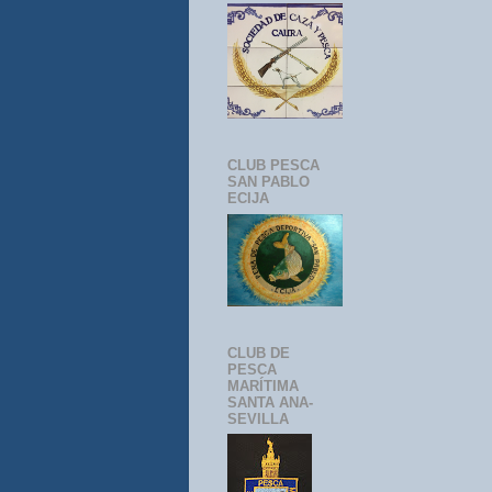
CLUB PESCA
SAN PABLO
ECIJA
CLUB DE
PESCA
MARÍTIMA
SANTA ANA-
SEVILLA