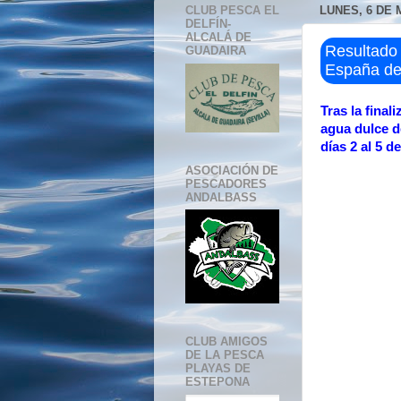
CLUB PESCA EL
LUNES, 6 DE 
DELFÍN-
ALCALÁ DE
Resultado
GUADAIRA
España de
Tras la fina
agua dulce de
días 2 al 5 d
ASOCIACIÓN DE
PESCADORES
ANDALBASS
CLUB AMIGOS
DE LA PESCA
PLAYAS DE
ESTEPONA