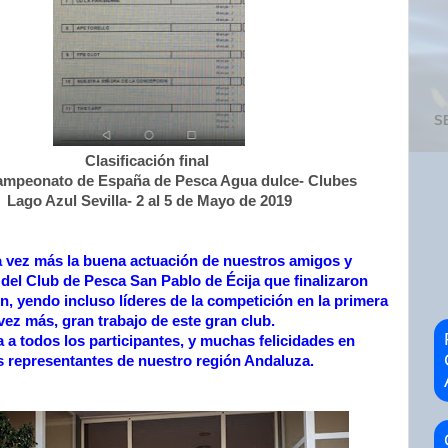
S
Clasificación final
campeonato de España de Pesca Agua dulce- Clubes
Lago Azul Sevilla- 2 al 5 de Mayo de 2019
 vez más la buena actuación de nuestros amigos y
el Club de Pesca San Pablo de Écija que finalizaron
ón, yendo incluso líderes de la competición en la primera
ez más, gran trabajo de este gran club.
a todos los participantes, y muchas felicidades en
os representantes de nuestro región Andaluza.