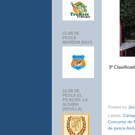
CLUB DE
PESCA
MAIRENA BASS
3º Clasific
CLUB DE
PESCA EL
PICACHO- LA
ALGABA
Posted by
Jav
(SEVILLA)
Labels:
Campe
Concurso de 
de pesca Anda