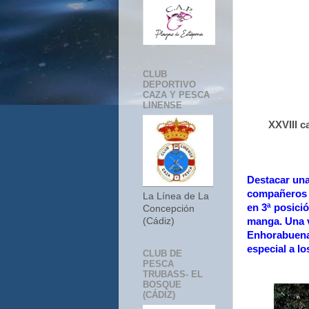
CLUB
DEPORTIVO
CAZA Y PESCA
LINENSE
XXVIII 
Destacar una
compañeros d
La Línea de La
en 3ª posici
Concepción
manga. Una v
(Cádiz)
Enhorabuena 
especial a l
CLUB DE
PESCA
TRUBASS- EL
BOSQUE
(CÁDIZ)