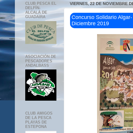
CLUB PESCA EL
VIERNES, 22 DE NOVIEMBRE D
DELFÍN-
ALCALÁ DE
Concurso Solidario Algar
GUADAIRA
Diciembre 2019
ASOCIACIÓN DE
PESCADORES
ANDALBASS
CLUB AMIGOS
DE LA PESCA
PLAYAS DE
ESTEPONA