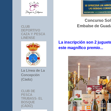
Concurso Soli
Embalse de Guada
CLUB
DEPORTIVO
CAZA Y PESCA
LINENSE
La inscripción son 2 juguete
este magnífico premio...
La Línea de La
Concepción
(Cádiz)
CLUB DE
PESCA
TRUBASS- EL
BOSQUE
(CÁDIZ)