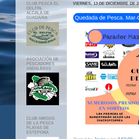
CLUB PESCA EL
VIERNES, 13 DE DICIEMBRE DE 2
DELFÍN-
ALCALÁ DE
Quedada de Pesca. Mar-C
GUADAIRA
ASOCIACIÓN DE
PESCADORES
ANDALBASS
CLUB AMIGOS
DE LA PESCA
PLAYAS DE
ESTEPONA