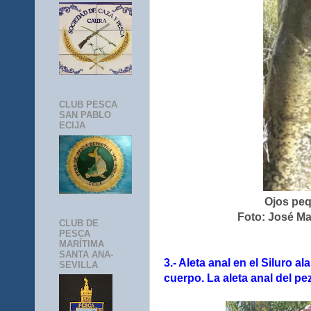
CLUB PESCA
SAN PABLO
ECIJA
Ojos peq
Foto: José M
CLUB DE
PESCA
MARÍTIMA
SANTA ANA-
3.- Aleta anal en el Siluro al
SEVILLA
cuerpo. La aleta anal del pe