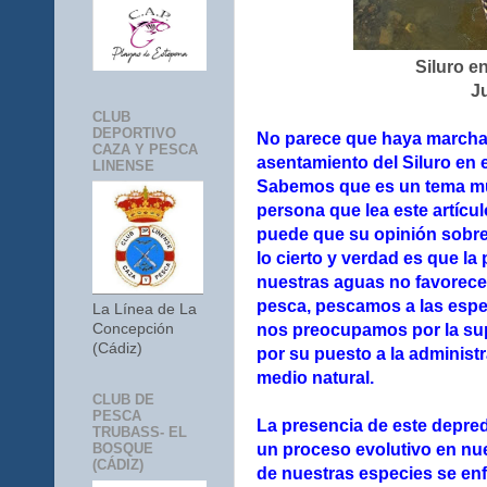
Siluro e
J
CLUB
DEPORTIVO
No parece que haya marcha 
CAZA Y PESCA
asentamiento del Siluro en e
LINENSE
Sabemos que es un tema mu
persona que lea este artícu
puede que su opinión sobre 
lo cierto y verdad es que la
nuestras aguas no favorece 
pesca, pescamos a las espe
La Línea de La
nos preocupamos por la sup
Concepción
(Cádiz)
por su puesto a la administ
medio natural.
CLUB DE
PESCA
La presencia de este depre
TRUBASS- EL
un proceso evolutivo en nu
BOSQUE
(CÁDIZ)
de nuestras especies se enf