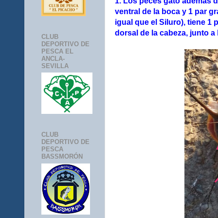
1. Los peces gato ademas de
ventral de la boca y 1 par g
igual que el Siluro), tiene 
dorsal de la cabeza, junto a 
CLUB
DEPORTIVO DE
PESCA EL
ANCLA-
SEVILLA
CLUB
DEPORTIVO DE
PESCA
BASSMORÓN