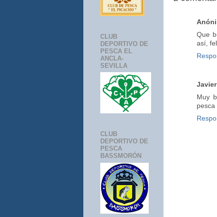
Anón
Que b
CLUB
así, fe
DEPORTIVO DE
PESCA EL
Respo
ANCLA-
SEVILLA
Javier
Muy bo
pesca
Respo
CLUB
DEPORTIVO DE
PESCA
BASSMORÓN