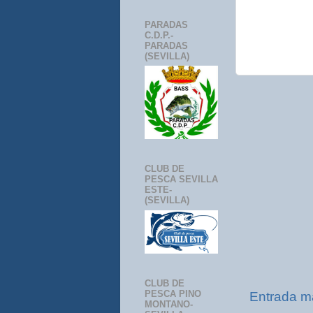
PARADAS
C.D.P.-
PARADAS
(SEVILLA)
CLUB DE
PESCA SEVILLA
ESTE-
(SEVILLA)
CLUB DE
PESCA PINO
Entrada m
MONTANO-