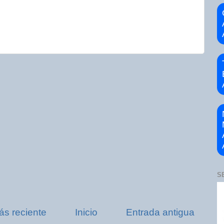
S
ás reciente
Inicio
Entrada antigua