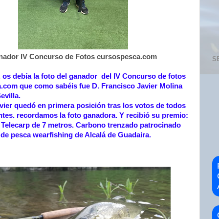
nador IV Concurso de Fotos cursospesca.com
S
 os debía la foto del ganador del IV Concurso de fotos
com que como sabéis fue D. Francisco Javier Molina
evilla.
vier quedó en primera posición tras los votos de todos
antes. recordamos la foto ganadora. Y recibió su premio:
Telecarp de 7 metros. Carbono trenzado patrocinado
a de pesca wearfishing de Alcalá de Guadaira.