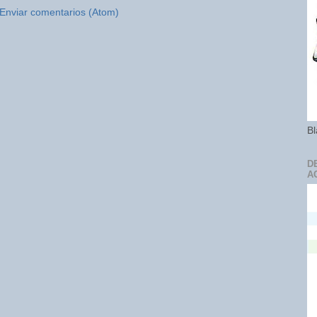
Enviar comentarios (Atom)
Bl
D
A