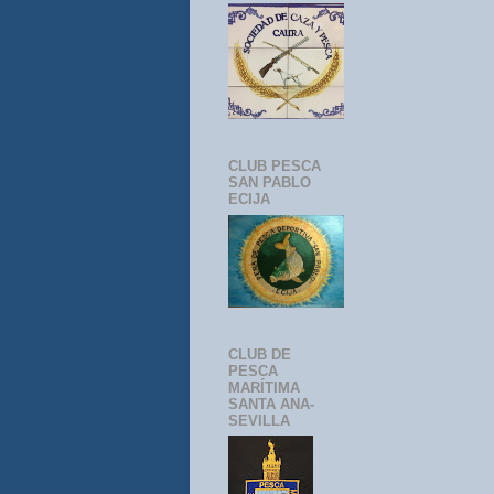
CLUB PESCA
SAN PABLO
ECIJA
CLUB DE
PESCA
MARÍTIMA
SANTA ANA-
SEVILLA