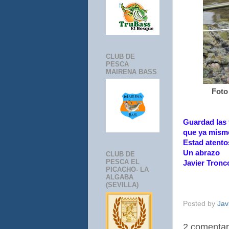
CLUB DE
PESCA
MAIRENA BASS
Foto
Guardad las 
que ya mism
Estad atento
Un abrazo
CLUB DE
PESCA EL
Javier Tronc
PICACHO- LA
ALGABA
(SEVILLA)
Posted by
Jav
2 comentar