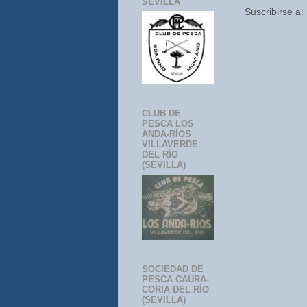
SEVILLA
Suscribirse a:
CLUB DE
PESCA LOS
ANDA-RÍOS
VILLAVERDE
DEL RÍO
(SEVILLA)
SOCIEDAD DE
PESCA CAURA-
CORIA DEL RÍO
(SEVILLA)