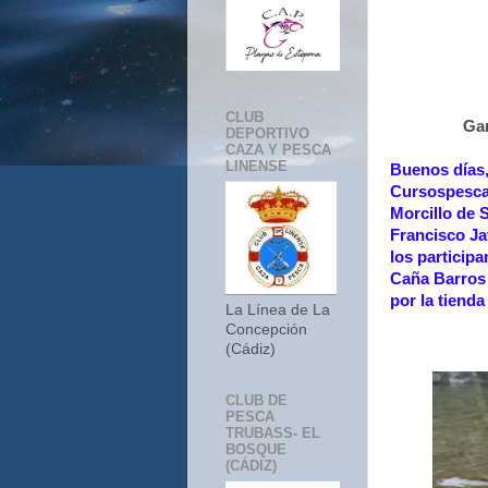
CLUB
Ga
DEPORTIVO
CAZA Y PESCA
LINENSE
Buenos días,
Cursospesca.
Morcillo de S
Francisco Ja
los particip
Caña Barros 
por la tiend
La Línea de La
Concepción
(Cádiz)
CLUB DE
PESCA
TRUBASS- EL
BOSQUE
(CÁDIZ)