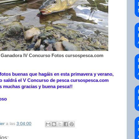
 Ganadora IV Concurso Fotos cursospesca.com
fotos buenas que hagáis en esta primavera y verano,
o saldrá el V Concurso de pesca cursospesca.com
s muchas gracias y buena pesca!!
oso
ier
a las
3:04:00
ios: