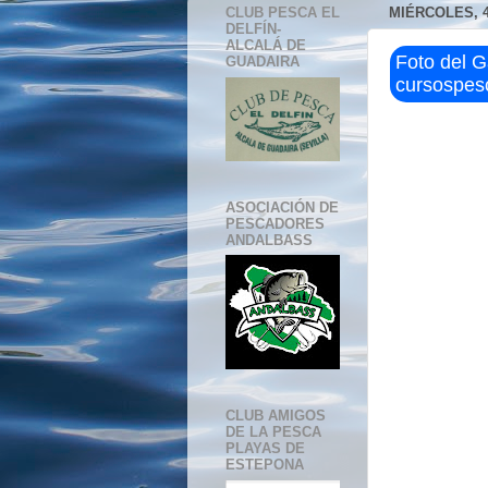
CLUB PESCA EL
MIÉRCOLES, 4
DELFÍN-
ALCALÁ DE
Foto del 
GUADAIRA
cursospes
ASOCIACIÓN DE
PESCADORES
ANDALBASS
CLUB AMIGOS
DE LA PESCA
PLAYAS DE
ESTEPONA