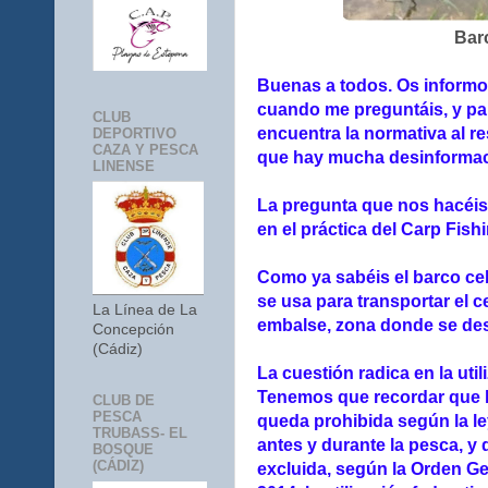
Bar
Buenas a todos. Os informo
cuando me preguntáis, y pa
CLUB
encuentra la normativa al r
DEPORTIVO
CAZA Y PESCA
que hay mucha desinformaci
LINENSE
La pregunta que nos hacéis,
en el práctica del Carp Fish
Como ya sabéis el barco ceb
se usa para transportar el c
La Línea de La
embalse, zona donde se des
Concepción
(Cádiz)
La cuestión radica en la uti
Tenemos que recordar que la
CLUB DE
PESCA
queda prohibida según la le
TRUBASS- EL
antes y durante la pesca, y
BOSQUE
(CÁDIZ)
excluida, según la Orden Ge