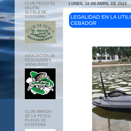
CLUB PESCA EL
LUNES, 18 DE ABRIL DE 2022
DELFÍN-
ALCALÁ DE
LEGALIDAD EN LA UTIL
GUADAIRA
CEBADOR
ASOCIACIÓN DE
PESCADORES
ANDALBASS
CLUB AMIGOS
DE LA PESCA
PLAYAS DE
ESTEPONA