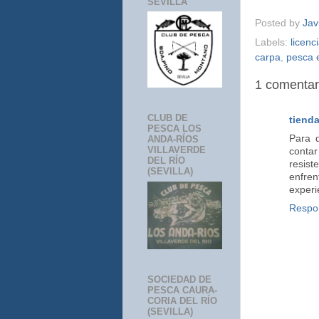
SEVILLA
Posted by
Jav
Labels:
licenc
carpa
,
pesca 
1 comentar
CLUB DE
tiend
PESCA LOS
Para d
ANDA-RÍOS
VILLAVERDE
conta
DEL RÍO
resis
(SEVILLA)
enfren
experi
Respo
SOCIEDAD DE
PESCA CAURA-
CORIA DEL RÍO
(SEVILLA)