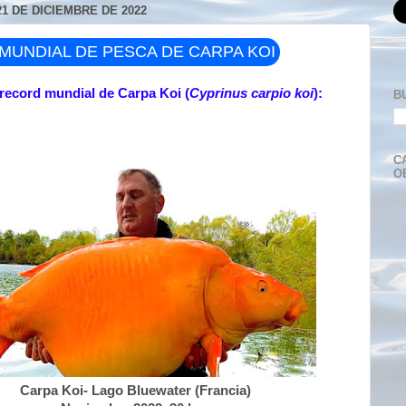
1 DE DICIEMBRE DE 2022
MUNDIAL DE PESCA DE CARPA KOI
record mundial de Carpa Koi (
Cyprinus carpio koi
):
B
C
O
Carpa Koi- Lago Bluewater (Francia)