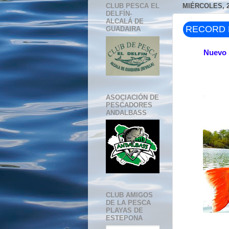
CLUB PESCA EL
MIÉRCOLES, 2
DELFÍN-
ALCALÁ DE
RECORD 
GUADAIRA
Nuevo 
ASOCIACIÓN DE
PESCADORES
ANDALBASS
CLUB AMIGOS
DE LA PESCA
PLAYAS DE
ESTEPONA