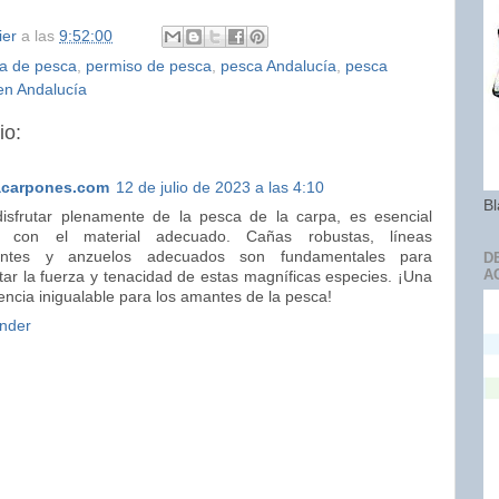
ier
a las
9:52:00
ia de pesca
,
permiso de pesca
,
pesca Andalucía
,
pesca
en Andalucía
io:
acarpones.com
12 de julio de 2023 a las 4:10
Bl
isfrutar plenamente de la pesca de la carpa, es esencial
r con el material adecuado. Cañas robustas, líneas
tentes y anzuelos adecuados son fundamentales para
D
A
tar la fuerza y tenacidad de estas magníficas especies. ¡Una
encia inigualable para los amantes de la pesca!
nder