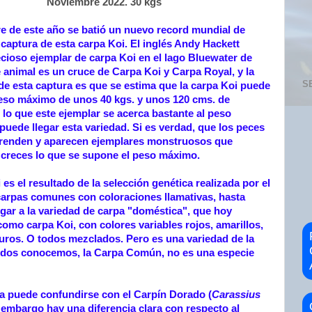
Noviembre 2022. 30 kgs
 de este año se batió un nuevo record mundial de
 captura de esta carpa Koi. El inglés Andy Hackett
cioso ejemplar de carpa Koi en el lago Bluewater de
e animal es un cruce de Carpa Koi y Carpa Royal, y la
S
de esta captura es que se estima que la carpa Koi puede
peso máximo de unos 40 kgs. y unos 120 cms. de
 lo que este ejemplar se acerca bastante al peso
uede llegar esta variedad. Si es verdad, que los peces
prenden y aparecen ejemplares monstruosos que
creces lo que se supone el peso máximo.
es el resultado de la selección genética realizada por el
arpas comunes con coloraciones llamativas, hasta
egar a la variedad de carpa "doméstica", que hoy
mo carpa Koi, con colores variables rojos, amarillos,
uros. O todos mezclados. Pero es una variedad de la
odos conocemos, la Carpa Común, no es una especie
ta puede confundirse con el Carpín Dorado (
Carassius
n embargo hay una diferencia clara con respecto al