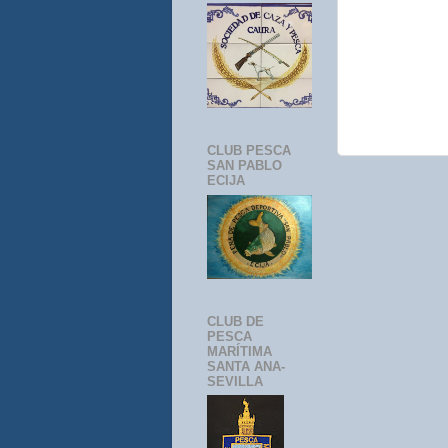
CLUB PESCA
SAN PABLO
ECIJA
CLUB DE
PESCA
MARÍTIMA
SANTA ANA-
SEVILLA