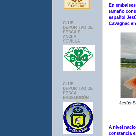
En embalses 
tamaño consi
español Jesú
CLUB
Cavagnac en 
DEPORTIVO DE
PESCA EL
ANCLA-
SEVILLA
CLUB
DEPORTIVO DE
PESCA
BASSMORÓN
Jesús S
A nivel naci
constancia e