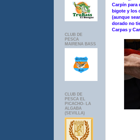
Carpín para q
bigote y los 
(aunque sean
dorado no ti
Carpas y Car
CLUB DE
PESCA
MAIRENA BASS
CLUB DE
PESCA EL
PICACHO- LA
ALGABA
(SEVILLA)