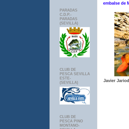
embalse de M
PARADAS
C.D.P.-
PARADAS
(SEVILLA)
CLUB DE
PESCA SEVILLA
ESTE-
Javier Jario
(SEVILLA)
CLUB DE
PESCA PINO
MONTANO-