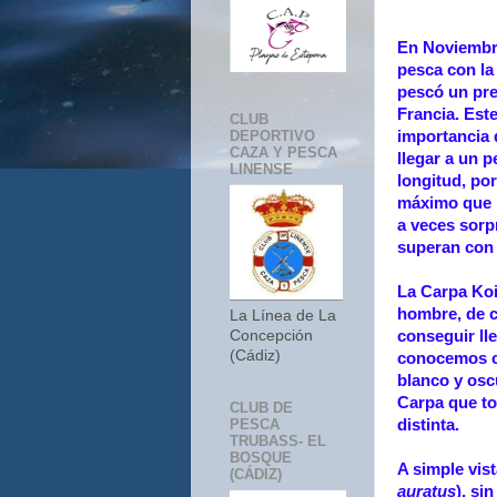
En Noviembre
pesca con la
pescó un pre
Francia. Est
CLUB
DEPORTIVO
importancia 
CAZA Y PESCA
llegar a un 
LINENSE
longitud, por
máximo que p
a veces sor
superan con 
La Carpa Koi 
hombre, de c
La Línea de La
conseguir ll
Concepción
(Cádiz)
conocemos co
blanco y osc
Carpa que t
CLUB DE
distinta.
PESCA
TRUBASS- EL
BOSQUE
A simple vis
(CÁDIZ)
auratus
), si