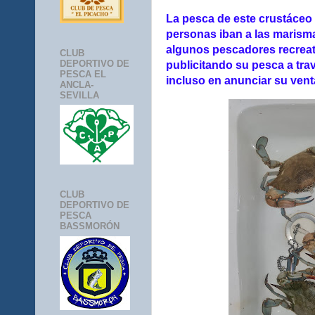
La pesca de este crustáceo
personas iban a las marism
algunos pescadores recreat
CLUB
DEPORTIVO DE
publicitando su pesca a trav
PESCA EL
incluso en anunciar su venta
ANCLA-
SEVILLA
CLUB
DEPORTIVO DE
PESCA
BASSMORÓN