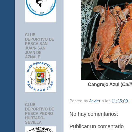
CLUB
DEPORTIVO DE
PESCA SAN
JUAN- SAN
JUAN DE
AZNALF.
Cangrejo Azul (
Call
Posted by
Javier
a las
11:25:00
CLUB
DEPORTIVO DE
No hay comentarios:
PESCA PEDRO
HURTADO-
SEVILLA
Publicar un comentario