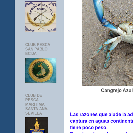
CLUB PESCA
SAN PABLO
ECIJA
Cangrejo Azul
CLUB DE
PESCA
MARÍTIMA
SANTA ANA-
SEVILLA
Las razones que alude la ad
captura en aguas continent
tiene poco peso.