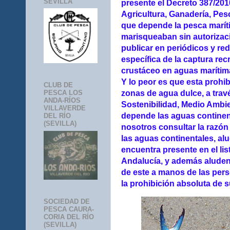
SEVILLA
presente el Decreto 387/2010
Agricultura, Ganadería, Pesc
que depende la pesca marít
marisqueaban sin autorizaci
publicar en periódicos y red
específica de la captura rec
crustáceo en aguas marítim
Y lo peor es que esta prohib
CLUB DE
zonas de agua dulce, a travé
PESCA LOS
ANDA-RÍOS
Sostenibilidad, Medio Ambie
VILLAVERDE
depende las aguas continent
DEL RÍO
(SEVILLA)
nosotros consultar la razón
las aguas continentales, al
encuentra presente en el li
Andalucía, y además aluden 
de este a manos de las per
la prohibición absoluta de s
SOCIEDAD DE
PESCA CAURA-
CORIA DEL RÍO
(SEVILLA)