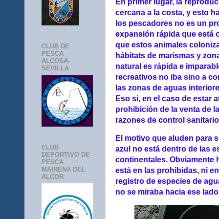
En primer lugar, la reprodu
cercana a la costa, y esto
los pescadores no es un pr
expansión rápida que está o
que estos animales colonizan
CLUB DE
PESCA
hábitats de marismas y zona
ALCOSA-
natural es rápida e imparab
SEVILLA
recreativos no iba sino a co
las zonas de aguas interior
Eso si, en el caso de estar a
prohibición de la venta de 
razones de control sanitari
El motivo que aluden para s
CLUB
azul no está dentro de las 
DEPORTIVO DE
continentales. Obviamente 
PESCA
MAIRENA DEL
está en las prohibidas, ni e
ALCOR
registro de especies de ag
no se miraba hacia ese lado. 