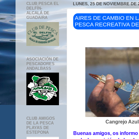
CLUB PESCA EL
LUNES, 25 DE NOVIEMBRE DE 
DELFÍN-
ALCALÁ DE
AIRES DE CAMBIO EN L
GUADAIRA
PESCA RECREATIVA D
ASOCIACIÓN DE
PESCADORES
ANDALBASS
CLUB AMIGOS
Cangrejo Azul
DE LA PESCA
PLAYAS DE
ESTEPONA
Buenas amigos, os informo