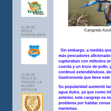
CLUB DE
Cangrejo Azul
PESCA
MAIRENA BASS
Sin embargo, a medida que
más pescadores aficionados
capturaban con métodos ar
cuerda y un trozo de pollo, 
continuó extendiéndose, d
CLUB DE
Gastronomía que tiene este
PESCA EL
PICACHO- LA
ALGABA
Su popularidad aumentó tan
(SEVILLA)
agua dulce, ya que como i
anterior, este cangrejo es m
problema por habitar zonas
marismas.