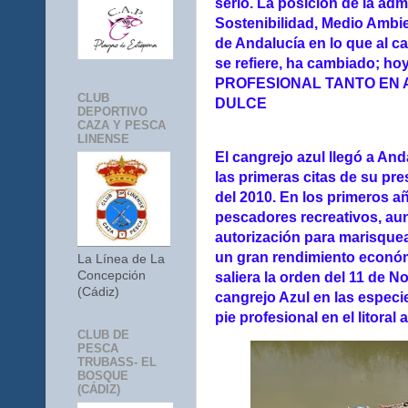
serlo.
La posición de la adm
Sostenibilidad, Medio Ambie
de Andalucía en lo que al ca
se refiere, ha cambiado;
PROFESIONAL TANTO EN 
CLUB
DULCE
DEPORTIVO
CAZA Y PESCA
LINENSE
El cangrejo azul llegó a A
las primeras citas de su pr
del 2010. En los primeros a
pescadores recreativos, au
autorización para marisquear
un gran rendimiento económ
La Línea de La
Concepción
saliera la orden del 11 de N
(Cádiz)
cangrejo Azul en las especi
pie profesional en el litoral 
CLUB DE
PESCA
TRUBASS- EL
BOSQUE
(CÁDIZ)