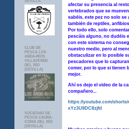
SEVILLA
afectar su presencia al res
vertebrados que se mueven
sabéis, este pez no solo se 
también de reptiles, anfibio
Por todo ello, solo comenta
pescáis alguno, no dudéis e
con este sistema no conseg
CLUB DE
nuestro medio, pero al men
PESCA LOS
obstaculizar en lo posible 
ANDA-RÍOS
VILLAVERDE
pescadores que lo captura
DEL RÍO
comer, por lo que si tienen
(SEVILLA)
mejor.
Ahí os dejo el video de la 
compañero...
https://youtube.com/short
xYz3U9DC8zjfd
SOCIEDAD DE
PESCA CAURA-
CORIA DEL RÍO
(SEVILLA)