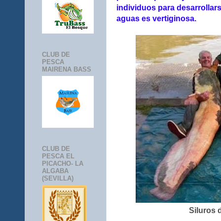
individuos para desarrollar
aguas es vertiginosa.
CLUB DE
PESCA
MAIRENA BASS
CLUB DE
PESCA EL
PICACHO- LA
ALGABA
(SEVILLA)
Siluros