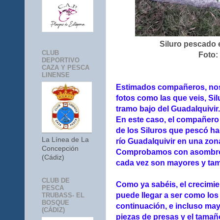
Siluro pescado 
CLUB
Foto:
DEPORTIVO
CAZA Y PESCA
LINENSE
Estimados compañeros, nos 
fotos como las que veis, Sil
tramo bajo del Guadalquivir.
En este caso, el compañero 
de los Siluros que pescó h
La Línea de La
río Guadalquivir en una zona
Concepción
Comprobamos con asombro 
(Cádiz)
cada vez son mayores y tam
CLUB DE
Como ya sabéis, el crecimie
PESCA
puede llegar a ser como lo
TRUBASS- EL
BOSQUE
continuación, e incluso ma
(CÁDIZ)
piezas de presas y el tamañ