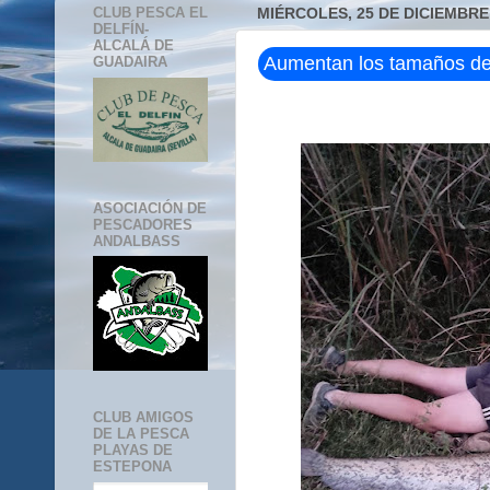
CLUB PESCA EL
MIÉRCOLES, 25 DE DICIEMBRE
DELFÍN-
ALCALÁ DE
Aumentan los tamaños de 
GUADAIRA
ASOCIACIÓN DE
PESCADORES
ANDALBASS
CLUB AMIGOS
DE LA PESCA
PLAYAS DE
ESTEPONA