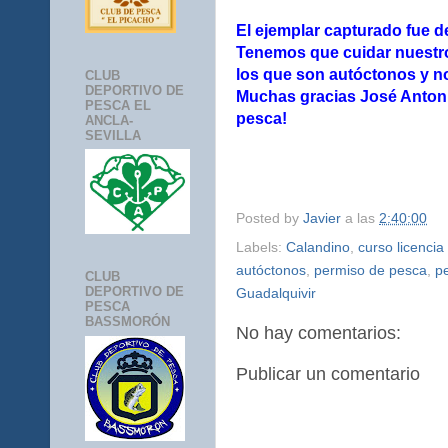
El ejemplar capturado fue d
Tenemos que cuidar nuestro
los que son autóctonos y n
CLUB
DEPORTIVO DE
Muchas gracias José Antoni
PESCA EL
pesca!
ANCLA-
SEVILLA
Posted by
Javier
a las
2:40:00
Labels:
Calandino
,
curso licenci
autóctonos
,
permiso de pesca
,
p
CLUB
DEPORTIVO DE
Guadalquivir
PESCA
BASSMORÓN
No hay comentarios:
Publicar un comentario