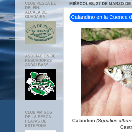
CLUB PESCA EL
MIÉRCOLES, 27 DE MARZO DE 
DELFÍN-
ALCALÁ DE
Calandino en la Cuenca d
GUADAIRA
ASOCIACIÓN DE
PESCADORES
ANDALBASS
CLUB AMIGOS
DE LA PESCA
Calandino
(Squalius albur
PLAYAS DE
ESTEPONA
Cast