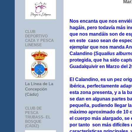
Mar
Nos encanta que nos enviéi
hagáis, pero todavía más inc
CLUB
que nos mandáis son de es
DEPORTIVO
en este caso sean de espe
CAZA Y PESCA
LINENSE
ejemplar que nos manda An
Calandino (
Squalius alburn
protegida, que ha sido capt
Guadalquivir en Marzo del 2
El Calandino, es un pez orig
La Línea de La
ibérica, perfectamente adap
Concepción
esta zona presenta, y a la 
(Cádiz)
se dan en algunas partes ba
pequeña, pudiendo llegar la
CLUB DE
máximo aproximado de 10 c
PESCA
TRUBASS- EL
el cuerpo más alargado, se
BOSQUE
por tanto son más difíciles
(CÁDIZ)
características principales, 