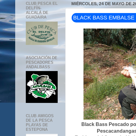
CLUB PESCA EL
MIÉRCOLES, 24 DE MAYO DE 2
DELFÍN-
ALCALÁ DE
BLACK BASS EMBALSE 
GUADAIRA
ASOCIACIÓN DE
PESCADORES
ANDALBASS
CLUB AMIGOS
DE LA PESCA
Black Bass Pescado po
PLAYAS DE
ESTEPONA
Pescacandangas.