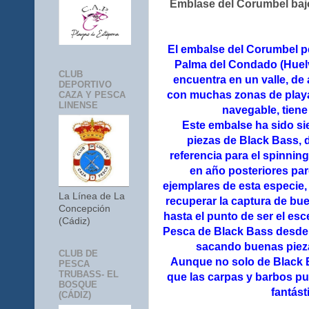
Emblase del Corumbel baj
El embalse del Corumbel pe
Palma del Condado (Huelv
CLUB
encuentra en un valle, de
DEPORTIVO
con muchas zonas de playa
CAZA Y PESCA
LINENSE
navegable, tiene 
Este embalse ha sido s
piezas de Black Bass, 
referencia para el spinnin
en año posteriores pa
ejemplares de esta especie, 
La Línea de La
recuperar la captura de bu
Concepción
hasta el punto de ser el es
(Cádiz)
Pesca de Black Bass desde o
sacando buenas piez
CLUB DE
Aunque no solo de Black B
PESCA
TRUBASS- EL
que las carpas y barbos pu
BOSQUE
fantást
(CÁDIZ)