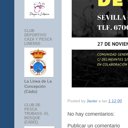
CLUB
DEPORTIVO
CAZA Y PESCA
LINENSE
La Línea de La
Concepción
(Cádiz)
Posted by
Javier
a las
1:12:00
CLUB DE
PESCA
No hay comentarios:
TRUBASS- EL
BOSQUE
(CÁDIZ)
Publicar un comentario