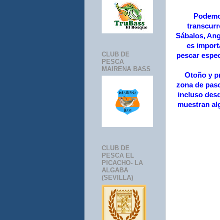
Podemos
transcurr
Sábalos, Ang
es import
CLUB DE
pescar espec
PESCA
MAIRENA BASS
Otoño y p
zona de paso
incluso desd
muestran al
CLUB DE
PESCA EL
PICACHO- LA
ALGABA
(SEVILLA)