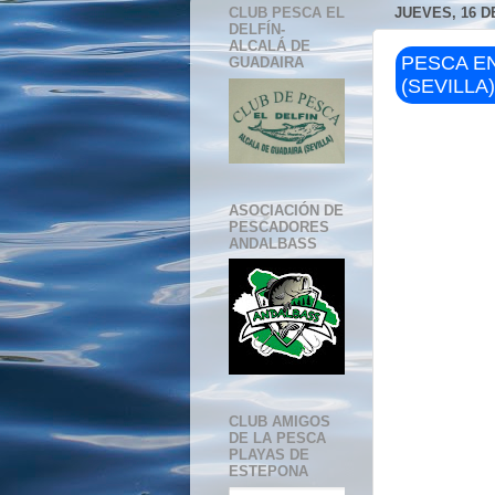
CLUB PESCA EL
JUEVES, 16 D
DELFÍN-
ALCALÁ DE
PESCA EN
GUADAIRA
(SEVILLA)
ASOCIACIÓN DE
PESCADORES
ANDALBASS
CLUB AMIGOS
DE LA PESCA
PLAYAS DE
ESTEPONA