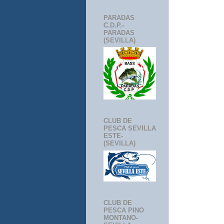
PARADAS
C.D.P.-
PARADAS
(SEVILLA)
CLUB DE
PESCA SEVILLA
ESTE-
(SEVILLA)
CLUB DE
PESCA PINO
MONTANO-