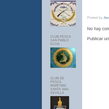
Posted by
Jav
No hay com
CLUB PESCA
Publicar u
SAN PABLO
ECIJA
CLUB DE
PESCA
MARÍTIMA
SANTA ANA-
SEVILLA