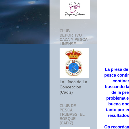
CLUB
DEPORTIVO
CAZA Y PESCA
LINENSE
La presa de 
pesca conti
continen
La Línea de La
buscando la
Concepción
de la pr
(Cádiz)
problema e
buena opo
CLUB DE
tanto por 
PESCA
TRUBASS- EL
resultados
BOSQUE
(CÁDIZ)
Os recordam