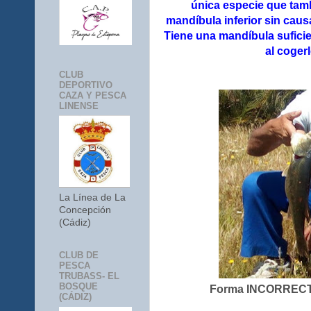
única especie que tam
mandíbula inferior sin caus
Tiene una mandíbula suficie
al coger
CLUB
DEPORTIVO
CAZA Y PESCA
LINENSE
La Línea de La
Concepción
(Cádiz)
CLUB DE
PESCA
TRUBASS- EL
BOSQUE
Forma INCORRECTA
(CÁDIZ)