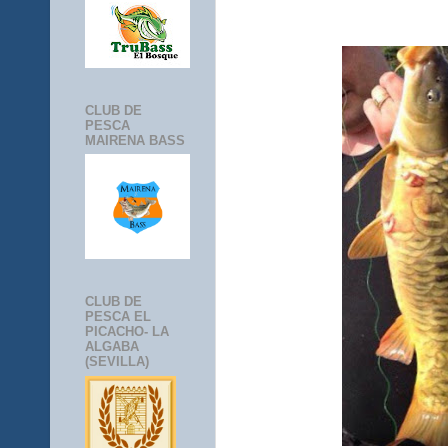
CLUB DE
PESCA
MAIRENA BASS
CLUB DE
PESCA EL
PICACHO- LA
ALGABA
(SEVILLA)