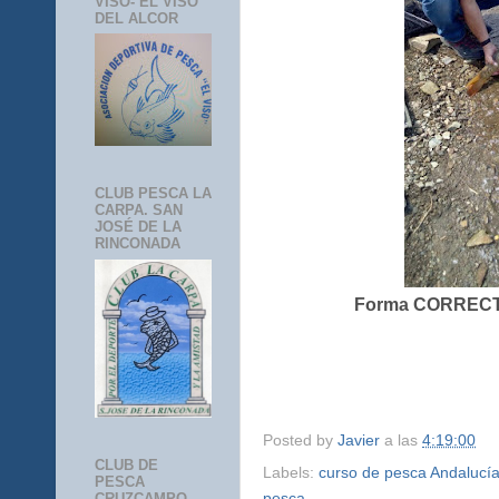
VISO- EL VISO
DEL ALCOR
CLUB PESCA LA
CARPA. SAN
JOSÉ DE LA
RINCONADA
Forma CORRECTA
Posted by
Javier
a las
4:19:00
CLUB DE
Labels:
curso de pesca Andalucí
PESCA
pesca
CRUZCAMPO-