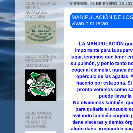
CLUB PESCA EL
VIERNES, 19 DE ENERO DE 201
DELFÍN-
ALCALÁ DE
MANIPULACIÓN DE LOS P
GUADAIRA
vivan o mueran
LA MANIPULACIÓN que 
importante para la superv
ASOCIACIÓN DE
lugar, tenemos que tener en
PESCADORES
su pulmón, y por lo tanto n
ANDALBASS
coger al ejemplar, nunca d
opérculo de las agallas
hacerlo por esta zona.
Si
pronto veremos como sang
puede llevar la
No olvidemos también, que 
para quitarle el anzuelo e
CLUB AMIGOS
evitando también cogerlo p
DE LA PESCA
tiene visceras y demás órg
PLAYAS DE
ESTEPONA
algún daño, irreparable par