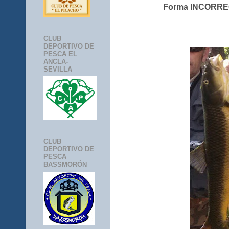
Forma INCORREC
CLUB
DEPORTIVO DE
PESCA EL
ANCLA-
SEVILLA
CLUB
DEPORTIVO DE
PESCA
BASSMORÓN