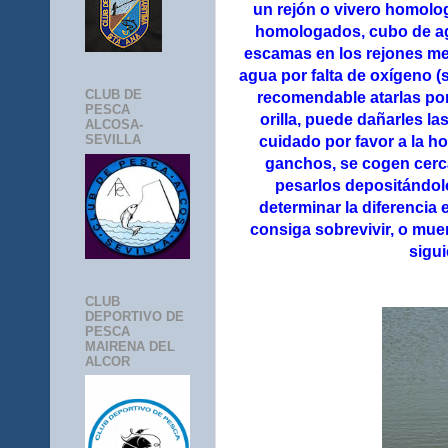
un rejón o vivero homolo
homologados, cubo de ag
escamas en los rejones met
agua por falta de oxígeno 
CLUB DE
recomendable atarlas por 
PESCA
orilla, puede dañarles l
ALCOSA-
SEVILLA
cuidado por favor a la h
ganchos, se cogen cerca
pesarlos depositándol
determinar la diferencia
consiga sobrevivir, o muer
sigu
CLUB
DEPORTIVO DE
PESCA
MAIRENA DEL
ALCOR