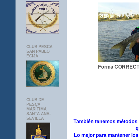
CLUB PESCA
SAN PABLO
ECIJA
Forma CORRECTA
CLUB DE
PESCA
MARÍTIMA
SANTA ANA-
SEVILLA
También tenemos métodos d
q
Lo mejor para mantener los