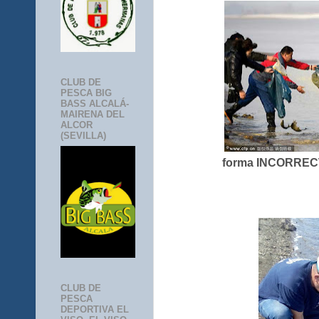
CLUB DE
PESCA BIG
BASS ALCALÁ-
MAIRENA DEL
ALCOR
(SEVILLA)
forma INCORRECT
CLUB DE
PESCA
DEPORTIVA EL