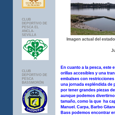
CLUB
DEPORTIVO DE
PESCA EL
ANCLA-
SEVILLA
Imagen actual del estado
J
En cuanto a la pesca, este
CLUB
orillas accesibles y una tran
DEPORTIVO DE
embalses con restricciones
PESCA
BASSMORÓN
una jornada espléndida de p
por tener grandes piezas de
aunque podemos divertirno
tamaño, como la que ha ca
Manuel. Carpa, Barbo Gitan
Bass podemos encontrar en 