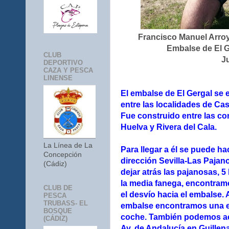
Francisco Manuel Arro
Embalse de El Ge
CLUB
J
DEPORTIVO
CAZA Y PESCA
LINENSE
El embalse de El Gergal se e
entre las localidades de Cas
Fue construido entre las con
Huelva y Rivera del Cala.
La Línea de La
Para llegar a él se puede ha
Concepción
dirección Sevilla-Las Pajano
(Cádiz)
dejar atrás las pajanosas, 5
la media fanega, encontram
CLUB DE
el desvío hacia el embalse. A
PESCA
TRUBASS- EL
embalse encontramos una ex
BOSQUE
coche. También podemos ac
(CÁDIZ)
Av. de Andalucía en Guillena