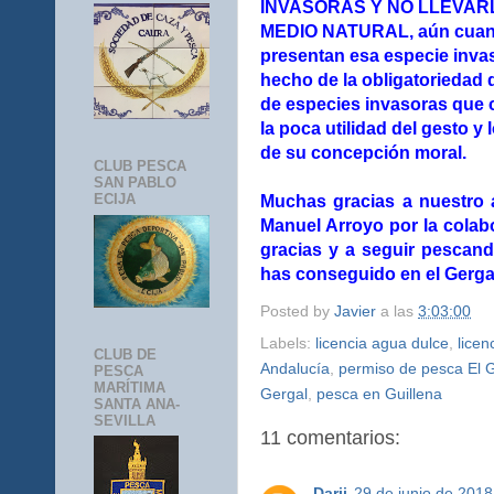
INVASORAS Y NO LLEVAR
MEDIO NATURAL, aún cuand
presentan esa especie invas
hecho de la obligatoriedad 
de especies invasoras que c
la poca utilidad del gesto 
de su concepción moral.
CLUB PESCA
SAN PABLO
ECIJA
Muchas gracias a nuestro
Manuel Arroyo por la colab
gracias y a seguir pescan
has conseguido en el Gerga
Posted by
Javier
a las
3:03:00
Labels:
licencia agua dulce
,
licen
CLUB DE
Andalucía
,
permiso de pesca El 
PESCA
MARÍTIMA
Gergal
,
pesca en Guillena
SANTA ANA-
SEVILLA
11 comentarios:
Darii
29 de junio de 2018