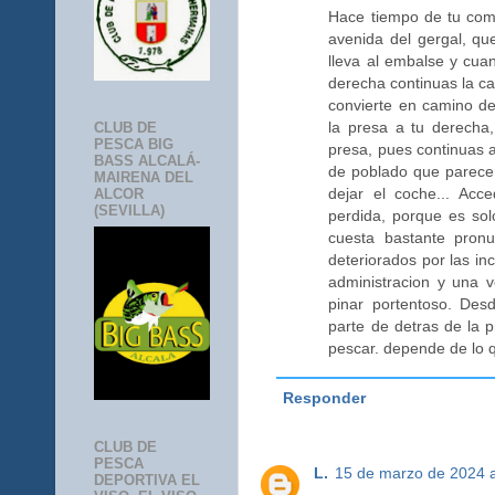
Hace tiempo de tu come
avenida del gergal, qu
lleva al embalse y cuan
derecha continuas la ca
convierte en camino de 
la presa a tu derecha,
CLUB DE
PESCA BIG
presa, pues continuas 
BASS ALCALÁ-
de poblado que parece 
MAIRENA DEL
dejar el coche... Acc
ALCOR
(SEVILLA)
perdida, porque es sol
cuesta bastante pron
deteriorados por las in
administracion y una 
pinar portentoso. Des
parte de detras de la 
pescar. depende de lo 
Responder
CLUB DE
PESCA
L.
15 de marzo de 2024 a
DEPORTIVA EL