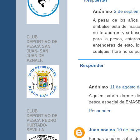
Respuestas
Anónimo
2 de septiem
A pesar de los años 
embalse esta de maravi
no te aburres y si bus
CLUB
para la pesca, estara
DEPORTIVO DE
entenderas de esto, lo
PESCA SAN
cualquier hora no se pu
JUAN- SAN
JUAN DE
AZNALF.
Responder
Anónimo
11 de agosto d
Alguien sabría darme dir
pesca especial de EMAS
Responder
CLUB
DEPORTIVO DE
PESCA PEDRO
HURTADO-
Juan cocina
10 de mayo
SEVILLA
Buenas alguien sabe de