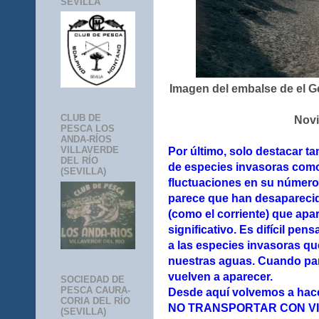
SEVILLA
Imagen del embalse de el Ge
CLUB DE
Nov
PESCA LOS
ANDA-RÍOS
VILLAVERDE
Por último, solo destacar t
DEL RÍO
de especies invasoras como
(SEVILLA)
fluctuaciones en su número
parece que han desaparecid
(como el corriente) que ap
significativo. Es difícil pe
a las especies invasoras q
nuestras aguas. Cuando pa
vuelven a aparecer.
SOCIEDAD DE
PESCA CAURA-
Desde aquí volvemos a hacer
CORIA DEL RÍO
NO TRANSPORTAR CON VI
(SEVILLA)