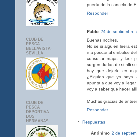
puerta de la cancela de 
Responder
Pablo
24 de septiembre 
CLUB DE
Buenas noches,
PESCA
No se si alguien leerá e
BELLAVISTA-
ir a pescar al embalse de
SEVILLA
consultar maps, y leer 
surgen dudas de si alli s
hay que dejarlo en alg
¿Alguien que ya haya 
apunta a que voy a llegar
voy a saber que hacer alli
Muchas gracias de ante
CLUB DE
PESCA
Responder
DEPORTIVA
DOS
HERMANAS
Respuestas
Anónimo
2 de septiem