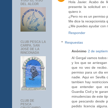
VISO- EL VISO
Hola Javier. Acabo de 
DEL ALCOR
presente la solicitud en
quiero ir.
¿Pero no es un permiso 
Me dice la recepcionista 
¿Me puedes ayudar con m
Responder
CLUB PESCA LA
Respuestas
CARPA. SAN
JOSÉ DE LA
Anónimo
2 de septiem
RINCONADA
Al Gergal vamos todos s
y los que se arriesgan
que no veo de recibo..
permiso para un dia en
nadie. Aqui en Sevilla 
tambien hay restriccion
que entender que es
Guardia Civil y te gara
minudencias de este tip
CLUB DE
que pescando desde pr
PESCA
pedido licencia alguna
CRUZCAMPO-