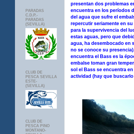
presentan dos problemas en
encuentra en los períodos d
PARADAS
C.D.P.-
del agua que sufre el embal
PARADAS
repercutir seriamente en su
(SEVILLA)
para la supervivencia del lu
estas aguas, pero que debid
agua, ha desembocado en s
no se conoce su presencia)
encuentra el Bass es la épo
embalse toman gran tempera
sol el Bass se encuentra e
CLUB DE
actividad (hay que buscarl
PESCA SEVILLA
ESTE-
(SEVILLA)
CLUB DE
PESCA PINO
MONTANO-