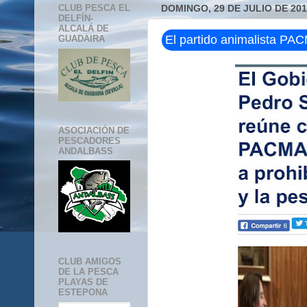
CLUB PESCA EL
DOMINGO, 29 DE JULIO DE 20
DELFÍN-
ALCALÁ DE
El partido animalista PA
GUADAIRA
ASOCIACIÓN DE
PESCADORES
ANDALBASS
CLUB AMIGOS
DE LA PESCA
PLAYAS DE
ESTEPONA