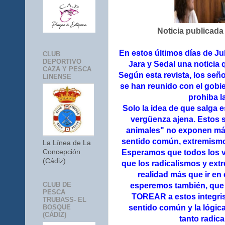
Noticia publicada 
En estos últimos días de Jul
CLUB
DEPORTIVO
Jara y Sedal una noticia
CAZA Y PESCA
Según esta revista, los señ
LINENSE
se han reunido con el gobie
prohiba l
Solo la idea de que salga 
vergüenza ajena. Estos 
animales" no exponen más
sentido común, extremismos
La Línea de La
Esperamos que todos los v
Concepción
(Cádiz)
que los radicalismos y ex
realidad más que ir en 
CLUB DE
esperemos también, que 
PESCA
TOREAR a estos integrist
TRUBASS- EL
sentido común y la lógic
BOSQUE
(CÁDIZ)
tanto radica