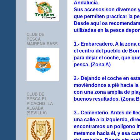
Andalucía.
Sus accesos son diversos 
que permiten practicar la p
Desde aquí os recomendam
utilizadas en la pesca depor
CLUB DE
PESCA
1.- Embarcadero. A la zona
MAIRENA BASS
el centro del pueblo de Bor
para dejar el coche, que qu
pesca. (Zona A)
2.- Dejando el coche en est
moviéndonos a pié hacia la 
con una zona amplia de pla
CLUB DE
buenos resultados. (Zona B
PESCA EL
PICACHO- LA
ALGABA
3.- Cementerio. Antes de ll
(SEVILLA)
una calle a la izquierda, di
encontramos un polígono in
metemos hacia él, y esa car