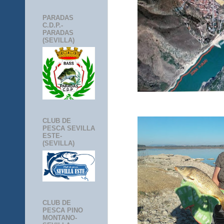
PARADAS
C.D.P.-
PARADAS
(SEVILLA)
CLUB DE
PESCA SEVILLA
ESTE-
(SEVILLA)
CLUB DE
PESCA PINO
MONTANO-