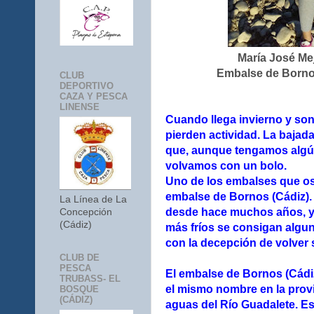
María José Me
Embalse de Bornos
CLUB
DEPORTIVO
CAZA Y PESCA
LINENSE
Cuando llega invierno y son 
pierden actividad. La bajad
que, aunque tengamos algún
volvamos con un bolo.
Uno de los embalses que os
embalse de Bornos (Cádiz).
La Línea de La
desde hace muchos años, y 
Concepción
(Cádiz)
más fríos se consigan algun
con la decepción de volver s
CLUB DE
PESCA
El embalse de Bornos (Cádiz)
TRUBASS- EL
el mismo nombre en la provi
BOSQUE
(CÁDIZ)
aguas del Río Guadalete. E