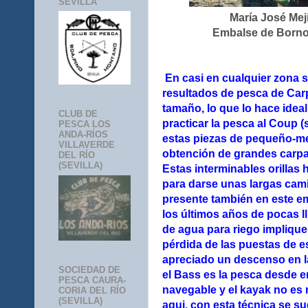
SEVILLA
María José Me
Embalse de Bornos
En casi en cualquier zona
resultados de pesca de Ca
tamaño, lo que lo hace ideal
CLUB DE
practicar la pesca al Coup (
PESCA LOS
ANDA-RÍOS
estas piezas de pequeño-med
VILLAVERDE
obtención de grandes carpa
DEL RÍO
(SEVILLA)
Estas interminables orillas
para darse unas largas cam
presente también en este 
los últimos años de pocas l
de agua para riego implique
pérdida de las puestas de es
apreciado un descenso en l
SOCIEDAD DE
el Bass es la pesca desde 
PESCA CAURA-
navegable y el kayak no es 
CORIA DEL RÍO
(SEVILLA)
aqui, con esta técnica se s