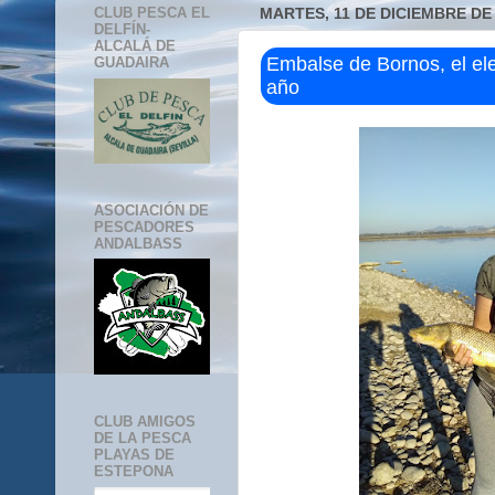
CLUB PESCA EL
MARTES, 11 DE DICIEMBRE DE
DELFÍN-
ALCALÁ DE
Embalse de Bornos, el ele
GUADAIRA
año
ASOCIACIÓN DE
PESCADORES
ANDALBASS
CLUB AMIGOS
DE LA PESCA
PLAYAS DE
ESTEPONA