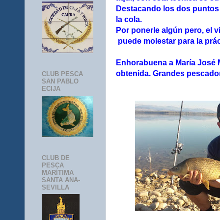
Destacando los dos puntos 
la cola.
Por ponerle algún pero, el v
puede molestar para la prác
Enhorabuena a María José M
obtenida. Grandes pescadore
CLUB PESCA
SAN PABLO
ECIJA
CLUB DE
PESCA
MARÍTIMA
SANTA ANA-
SEVILLA