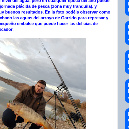
l nivel del agua, pero en cualquier época del año puede
jornada plácida de pesca (zona muy tranquila), y
y buenos resultados. En la foto podéis observar como
chado las aguas del arroyo de Garrido para represar y
pequeño embalse que puede hacer las delicias de
scador.