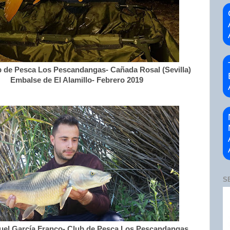
b de Pesca Los Pescandangas- Cañada Rosal (Sevilla)
Embalse de El Alamillo- Febrero 2019
S
el García Franco- Club de Pesca Los Pescandangas