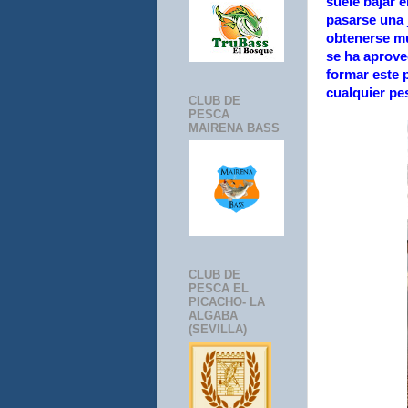
suele bajar e
pasarse una 
obtenerse mu
se ha aprove
formar este 
cualquier pe
CLUB DE
PESCA
MAIRENA BASS
CLUB DE
PESCA EL
PICACHO- LA
ALGABA
(SEVILLA)