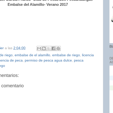
Embalse del Alamillo- Verano 2017
Bl
ier
a las
2:04:00
de riego
,
embalse de el alamillo
,
embalse de riego
,
licencia
D
icencia de peca
,
permiso de pesca agua dulce
,
pesca
A
ego
entarios:
n comentario