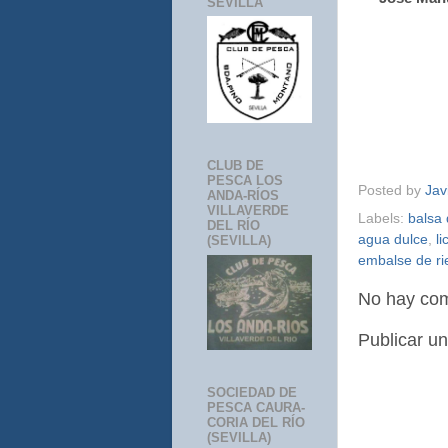
SEVILLA
CLUB DE
PESCA LOS
Posted by
Jav
ANDA-RÍOS
VILLAVERDE
Labels:
balsa 
DEL RÍO
agua dulce
,
l
(SEVILLA)
embalse de ri
No hay com
Publicar u
SOCIEDAD DE
PESCA CAURA-
CORIA DEL RÍO
(SEVILLA)