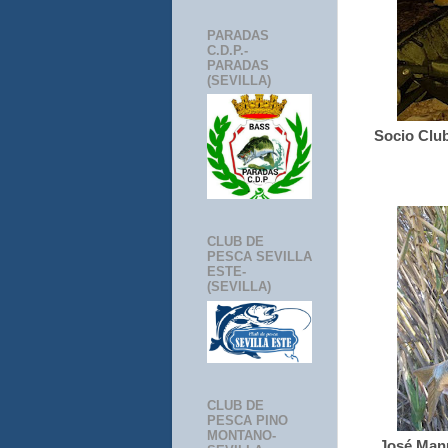
PARADAS
C.D.P.-
PARADAS
(SEVILLA)
Socio Clu
CLUB DE
PESCA SEVILLA
ESTE-
(SEVILLA)
CLUB DE
PESCA PINO
MONTANO-
José Manu