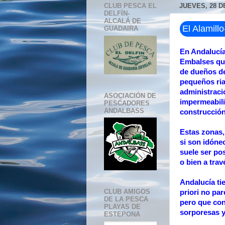
CLUB PESCA EL
JUEVES, 28 D
DELFÍN-
ALCALÁ DE
El Alamil
GUADAIRA
En Andalucí
Embalses qu
de dueños de
pequeños ria
administració
ASOCIACIÓN DE
impermeabili
PESCADORES
ANDALBASS
construcción
Estas zonas,
si son idóne
suele ser po
o bien a trav
Andalucía t
CLUB AMIGOS
priori no pa
DE LA PESCA
pero que con
PLAYAS DE
sorporesas y
ESTEPONA