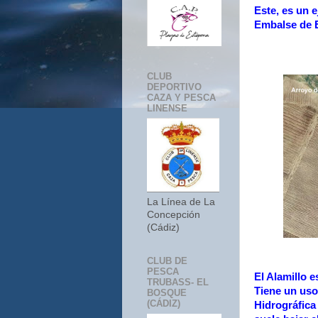
Este, es un 
Embalse de E
CLUB
DEPORTIVO
CAZA Y PESCA
LINENSE
La Línea de La
Concepción
(Cádiz)
CLUB DE
PESCA
El Alamillo e
TRUBASS- EL
Tiene un uso
BOSQUE
(CÁDIZ)
Hidrográfica