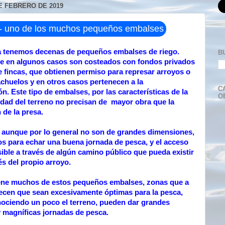
E FEBRERO DE 2019
lo- uno de los muchos pequeños embalses
a tenemos decenas de pequeños embalses de riego.
B
e en algunos casos son costeados con fondos privados
 fincas, que obtienen permiso para represar arroyos o
chuelos y en otros casos pertenecen a la
C
n. Este tipo de embalses, por las características de la
O
dad del terreno no precisan de mayor obra que la
 de la presa.
 aunque por lo general no son de grandes dimensiones,
os para echar una buena jornada de pesca, y el acceso
sible a través de algún camino público que pueda existir
és del propio arroyo.
iene muchos de estos pequeños embalses, zonas que a
recen que sean excesivamente óptimas para la pesca,
ociendo un poco el terreno, pueden dar grandes
 magníficas jornadas de pesca.