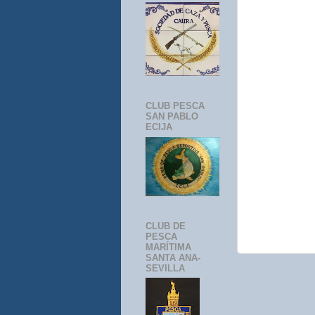
CLUB PESCA
SAN PABLO
ECIJA
CLUB DE
PESCA
MARÍTIMA
SANTA ANA-
SEVILLA