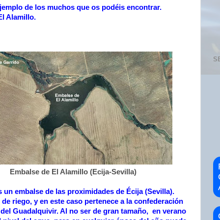
ejemplo de los muchos que os podéis encontrar.
l Alamillo.
S
Embalse de El Alamillo (
Ecija-Sevilla)
s un embalse de las proximidades de Écija (Sevilla).
 de riego, y en este caso pertenece a la confederación
 del Guadalquivir. Al no ser de gran tamaño, en verano