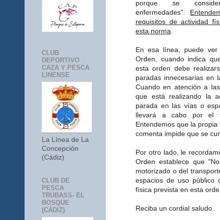
porque se conside
enfermedades".
Entende
requisitos de actividad fí
esta norma
.
En esa línea, puede ver 
CLUB
Orden, cuando indica que 
DEPORTIVO
CAZA Y PESCA
esta orden debe realizar
LINENSE
paradas innecesarias en l
Cuando en atención a las 
que está realizando la a
parada en las vías o esp
llevará a cabo por el t
Entendemos que la propia i
comenta impide que se cum
La Línea de La
Concepción
Por otro lado, le recordam
(Cádiz)
Orden establece que "No
motorizado o del transport
espacios de uso público c
CLUB DE
PESCA
física prevista en esta orde
TRUBASS- EL
BOSQUE
Reciba un cordial saludo.
(CÁDIZ)