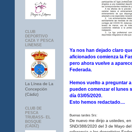
CLUB
DEPORTIVO
CAZA Y PESCA
LINENSE
Ya nos han dejado claro que
aficionados comienza la Fas
pero ahora vuelve a aparecer
Federada.
Hemos vuelto a preguntar a
La Línea de La
pueden comenzar el lunes s
Concepción
(Cádiz)
día 03/05/2020.
Esto hemos redactado....
CLUB DE
PESCA
Buenas tardes Srs:
TRUBASS- EL
De nuevo me dirijo a ustedes, en
BOSQUE
SND/388/2020 del 3 de Mayo del 
(CÁDIZ)
referencia a los deportistas Fed