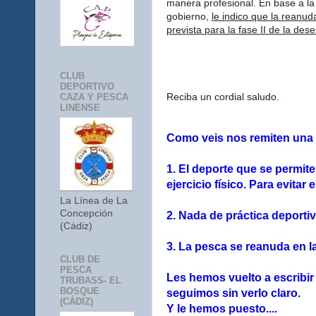
manera profesional. En base a la 
gobierno,
le indico que la reanud
prevista para la fase II de la des
CLUB
DEPORTIVO
Reciba un cordial saludo.
CAZA Y PESCA
LINENSE
Como veis nos remiten una 
1. El deporte que se permite
ejercicio físico. Para evita
La Línea de La
Concepción
2. Nada de práctica deportiv
(Cádiz)
3. La pesca se reanuda en la
CLUB DE
PESCA
Les hemos vuelto a escribir
TRUBASS- EL
BOSQUE
seguimos sin verlo claro.
(CÁDIZ)
Y le hemos puesto....