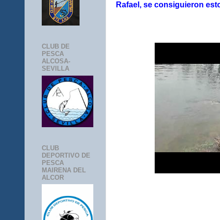
Rafael, se consiguieron estos
CLUB DE
PESCA
ALCOSA-
SEVILLA
CLUB
DEPORTIVO DE
PESCA
MAIRENA DEL
ALCOR