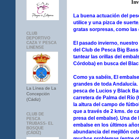
Inv
La buena actuación del pesc
utilice y una pizca de suert
gratas sorpresas, como las 
CLUB
DEPORTIVO
CAZA Y PESCA
El pasado invierno, nuestr
LINENSE
del Club de Pesca Big Bass
tantear las orillas del emba
Córdoba) en busca del Blac
Como ya sabéis,
El embalse
grandes de toda Andalucía. 
La Línea de La
pesca de Lucios y Black B
Concepción
carretera de Palma del Río 
(Cádiz)
la altura del campo de fútbo
que a través de 2 kms. de ca
CLUB DE
presa del embalse).
Una de 
PESCA
TRUBASS- EL
embalse en los últimos años
BOSQUE
abundancia del mejillón ceb
(CÁDIZ)
muchos problemas (entre otr