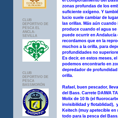
el comportamiento del Bass
zonas profundas de los em
suficiente oxígeno. Y tambi
lucio suele cambiar de luga
CLUB
las orillas. Más aún cuando 
DEPORTIVO DE
PESCA EL
produce cuando el agua se e
ANCLA-
puede ocurrir en Andalucía 
SEVILLA
recordamos que en la repro
muchos a la orilla, para de
profundidades no superiore
Es decir, en estos meses, el
podemos encontrarlo en zon
depredador de profundidad (
CLUB
orilla.
DEPORTIVO DE
PESCA
BASSMORÓN
Rafael, buen pescador, lleva
del Bass. Carrete DAIWA T
Molix de 10 lb (el fluoroca
invisibilidad y flotablidad),
Keitech (muy apetecible en 
todo para la pesca del Bass