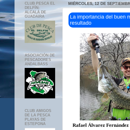
CLUB PESCA EL
MIÉRCOLES, 12 DE SEPTIEMBR
DELFÍN-
ALCALÁ DE
La importancia del buen m
GUADAIRA
resultado
ASOCIACIÓN DE
PESCADORES
ANDALBASS
CLUB AMIGOS
DE LA PESCA
PLAYAS DE
ESTEPONA
Rafael Álvarez Fernández 